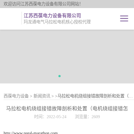
欢迎访问江苏西葆电力设备有限公司网站！
江苏西葆电力设备有限公司
玛龙通电气马拉松电机核心授权代理
马拉松二级能效
IE4电机
马拉松三级能效
IE3电机
高速电机
马拉松变频电机
马拉松高压电机
西葆电力设备
>
新闻资讯
>
>马拉松电机绕组接错故障剖析和处置（电机绕组接错怎么办？）
马拉松电机绕组接错故障剖析和处置（电机绕组接错怎
马拉松船用电机
么办？）
时间：2022-05-24
浏览量：2609
马拉松绕线电机
http://www.regal-marathon.com