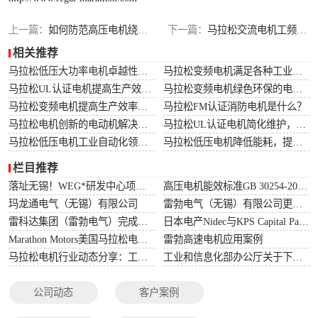
马拉松UL认证电
上一篇：
如何防范高压电机绕组槽部电晕和电腐蚀（高压电机绕组防电晕和电腐蚀措施）-马拉松电机
下一篇：
马拉松交流电机工频耐压试验规范（马拉松交流电机工频耐压试验怎么操作？）
机
马拉松NEMA电
相关推荐
马拉松低压大功率电机卓越性能的保证
马拉松变频电机满足各种工业应用的需求
机
马拉松低压大功
马拉松UL认证电机提高生产效率，降低运营成本
马拉松变频电机绿色环保的电动机选择
马拉松变频电机提高生产效率和降低运营成本的电动机
马拉松FM认证消防电机是什么？
率电机
马拉松消防认证
马拉松电机创新的电动机解决方案
马拉松UL认证电机简化维护，降低运营成本
马拉松低压电机工业自动化领域的可靠伙伴
马拉松低压电机降低能耗，提高能效
电机
马拉松低压电机
栏目推荐
WEG W20电机
落址无锡！WEG*研发中心项目建设在Marathon无锡工厂顺利开工！
高压电机能效标准GB 30254-2024将于2025年9月1日正式实施
玛龙通电气（无锡）有限公司
雷勃电气（无锡）有限公司更名为玛龙通电气（无锡）有限公司
WEG W21电机
雷科达集团（雷勃电气）完成向WEG出售其工业电机和发电机业务
日本电产Nidec与KPS Capital Partners竞争收购西门子电机业务，预计交易额超30亿欧元
Marathon Motors美国马拉松电机官方授权书
雷勃高速电机应用案例
马拉松电机行业动态分享：工信部、**等六部门联合发布《工业能效提升行动计划》
工业和信息化部办公厅关于下达2022年度国家工业节能监察任务的通知
公司动态
客户案例