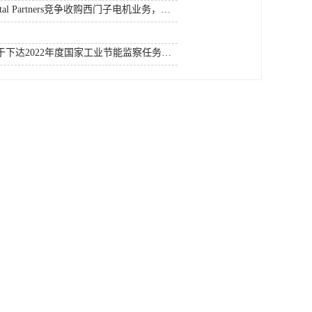
日本电产Nidec与KPS Capital Partners竞争收购西门子电机业务，预计交易额超30亿欧元
工业和信息化部办公厅关于下达2022年度国家工业节能监察任务的通知