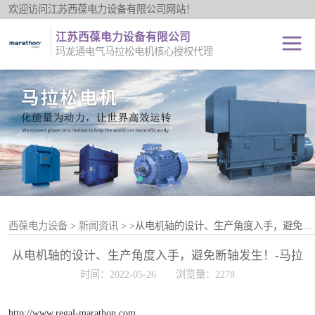
欢迎访问江苏西葆电力设备有限公司网站！
江苏西葆电力设备有限公司
玛龙通电气马拉松电机核心授权代理
马拉松二级能效
IE4电机
马拉松三级能效
IE3电机
高速电机
马拉松变频电机
马拉松高压电机
西葆电力设备
>
新闻资讯
>
>从电机轴的设计、生产角度入手，避免断轴发生！-马拉松电机
从电机轴的设计、生产角度入手，避免断轴发生！-马拉
马拉松船用电机
松电机
时间：2022-05-26
浏览量：2278
马拉松绕线电机
http://www.regal-marathon.com