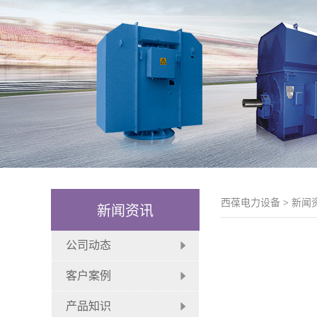
西葆电力设备
>
新闻
新闻资讯
公司动态
客户案例
产品知识