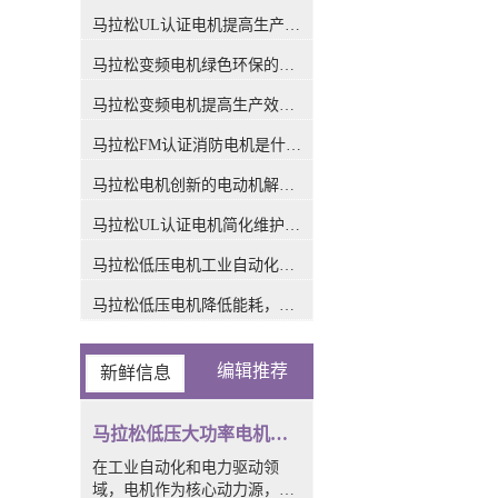
美市场的工业电机品牌，马拉
马拉松UL认证电机提高生产效率，降低运营成本
松电机以其出色的设计理念、
严谨的制造工艺和可靠的运行
马拉松变频电机绿色环保的电动机选择
表现，成为众多行业用户的信
赖之选。本文将带您深入了解
马拉松变频电机提高生产效率和降低运营成本的电动机
马拉松低压大功率电机背后那
些确保卓越性能的关键因素。
马拉松FM认证消防电机是什么？
传承与创新：马拉松电机的品
马拉松电机创新的电动机解决方案
牌基因马拉松电机隶属于雷勃
电气集团，后者成立于1955
马拉松UL认证电机简化维护，降低运营成本
年，总部位于美国威斯康辛
州。经过半个多世纪的发展，
马拉松低压电机工业自动化领域的可靠伙伴
雷勃电气集团已成为全球电
机、自动控制解决方案和发电
马拉松低压电机降低能耗，提高能效
机领域的重要制造商。集团自
2005年在纽约股票交易所上市
以来，始终坚持多品牌营销与
编辑推荐
新鲜信息
并购整合战略，在过去三十年
间完成了四十余次收购，逐步
构建起覆盖全球的产业版图。
马拉松低压大功率电机卓越性能的保证
2008年，雷勃电气集团全资收
在工业自动化和电力驱动领
购无锡华达电机有限公司，这
域，电机作为核心动力源，其
一战略举措标志着马拉松电机