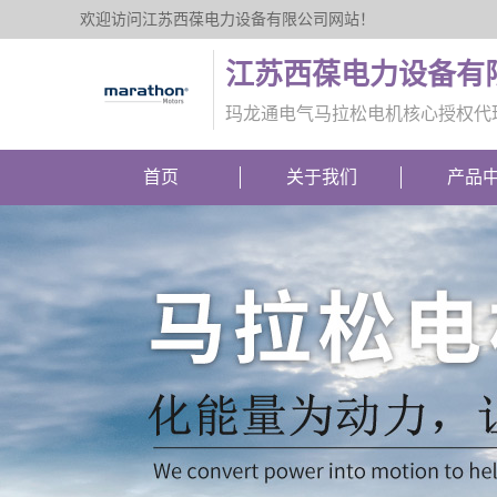
欢迎访问江苏西葆电力设备有限公司网站！
江苏西葆电力设备有
玛龙通电气马拉松电机核心授权代
首页
关于我们
产品