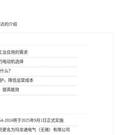
华达的介绍
工业应用的需求
的电动机选择
是什么？
维护，降低运营成本
，提高能效
4-2024将于2025年9月1日正式实施
司更名为玛龙通电气（无锡）有限公司