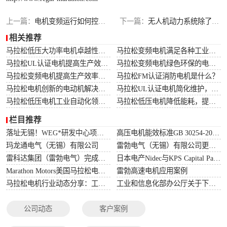
马拉松UL认证电
上一篇：
电机变频运行如何控制高效节能？马拉松电机
下一篇：
无人机动力系统除了电机还有哪些关键性的部件？（无人机动力系统的组成）-马拉松电机
机
马拉松NEMA电
相关推荐
马拉松低压大功率电机卓越性能的保证
马拉松变频电机满足各种工业应用的需求
机
马拉松低压大功
马拉松UL认证电机提高生产效率，降低运营成本
马拉松变频电机绿色环保的电动机选择
马拉松变频电机提高生产效率和降低运营成本的电动机
马拉松FM认证消防电机是什么？
率电机
马拉松消防认证
马拉松电机创新的电动机解决方案
马拉松UL认证电机简化维护，降低运营成本
马拉松低压电机工业自动化领域的可靠伙伴
马拉松低压电机降低能耗，提高能效
电机
马拉松低压电机
栏目推荐
WEG W20电机
落址无锡！WEG*研发中心项目建设在Marathon无锡工厂顺利开工！
高压电机能效标准GB 30254-2024将于2025年9月1日正式实施
玛龙通电气（无锡）有限公司
雷勃电气（无锡）有限公司更名为玛龙通电气（无锡）有限公司
WEG W21电机
雷科达集团（雷勃电气）完成向WEG出售其工业电机和发电机业务
日本电产Nidec与KPS Capital Partners竞争收购西门子电机业务，预计交易额超30亿欧元
Marathon Motors美国马拉松电机官方授权书
雷勃高速电机应用案例
马拉松电机行业动态分享：工信部、**等六部门联合发布《工业能效提升行动计划》
工业和信息化部办公厅关于下达2022年度国家工业节能监察任务的通知
公司动态
客户案例