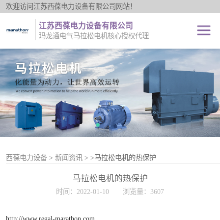
欢迎访问江苏西葆电力设备有限公司网站！
江苏西葆电力设备有限公司
玛龙通电气马拉松电机核心授权代理
马拉松二级能效
IE4电机
马拉松三级能效
IE3电机
高速电机
马拉松变频电机
马拉松高压电机
西葆电力设备
>
新闻资讯
>
>马拉松电机的热保护
马拉松电机的热保护
马拉松船用电机
时间：2022-01-10
浏览量：3607
马拉松绕线电机
http://www.regal-marathon.com