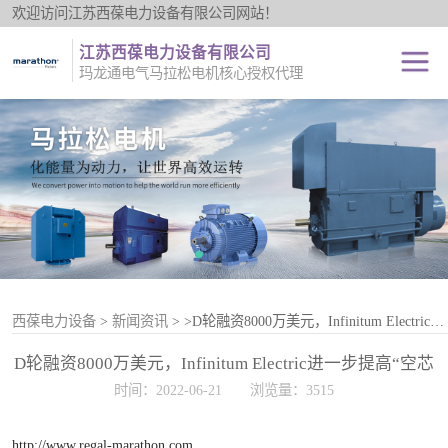
欢迎访问江苏西葆电力设备有限公司网站！
江苏西葆电力设备有限公司
玛龙通电气马拉松电机核心授权代理
马拉松二级能效
IE4电机
马拉松三级能效
IE3电机
高速电机
马拉松变频电机
马拉松高压电机
西葆电力设备
>
新闻资讯
>
>D轮融资8000万美元，Infinitum Electric进一步提高“空芯电机”产量
D轮融资8000万美元，Infinitum Electric进一步提高“空芯
马拉松船用电机
电机”产量
时间：2022-06-21
浏览量：3515
马拉松绕线电机
http://www.regal-marathon.com