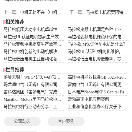
马拉松UL认证电
上一篇：
电机无处不在（电机应用于家电）-马拉松电机
下一篇：
马拉松电机祝贺阿特拉斯·科普柯成立149周年之际中国总部落户无锡
机
马拉松NEMA电
相关推荐
马拉松低压大功率电机卓越性能的保证
马拉松变频电机满足各种工业应用的需求
机
马拉松低压大功
马拉松UL认证电机提高生产效率，降低运营成本
马拉松变频电机绿色环保的电动机选择
马拉松变频电机提高生产效率和降低运营成本的电动机
马拉松FM认证消防电机是什么？
率电机
马拉松消防认证
马拉松电机创新的电动机解决方案
马拉松UL认证电机简化维护，降低运营成本
马拉松低压电机工业自动化领域的可靠伙伴
马拉松低压电机降低能耗，提高能效
电机
马拉松低压电机
栏目推荐
WEG W20电机
落址无锡！WEG*研发中心项目建设在Marathon无锡工厂顺利开工！
高压电机能效标准GB 30254-2024将于2025年9月1日正式实施
玛龙通电气（无锡）有限公司
雷勃电气（无锡）有限公司更名为玛龙通电气（无锡）有限公司
WEG W21电机
雷科达集团（雷勃电气）完成向WEG出售其工业电机和发电机业务
日本电产Nidec与KPS Capital Partners竞争收购西门子电机业务，预计交易额超30亿欧元
Marathon Motors美国马拉松电机官方授权书
雷勃高速电机应用案例
马拉松电机行业动态分享：工信部、**等六部门联合发布《工业能效提升行动计划》
工业和信息化部办公厅关于下达2022年度国家工业节能监察任务的通知
公司动态
客户案例