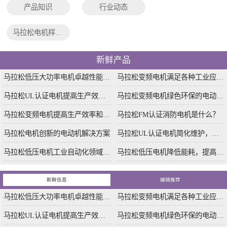
产品知识
行业动态
马拉松电机样本下载
新鲜产品
马拉松低压大功率电机卓越性能的保证
马拉松变频电机满足各种工业应用的需求
马拉松UL认证电机提高生产效率，降低运营成本
马拉松变频电机绿色环保的电动机选择
马拉松变频电机提高生产效率和降低运营成本的电动机
马拉松FM认证消防电机是什么？
马拉松电机创新的电动机解决方案
马拉松UL认证电机简化维护，降低运营成本
马拉松低压电机工业自动化领域的可靠伙伴
马拉松低压电机降低能耗，提高能效
新鲜信息
编辑推荐
马拉松低压大功率电机卓越性能的保证
马拉松变频电机满足各种工业应用的需求
马拉松UL认证电机提高生产效率，降低运营成本
马拉松变频电机绿色环保的电动机选择