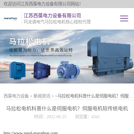
欢迎访问江苏西葆电力设备有限公司网站！
江苏西葆电力设备有限公司
玛龙通电气马拉松电机核心授权代理
马拉松二级能效
IE4电机
马拉松三级能效
IE3电机
高速电机
马拉松变频电机
马拉松高压电机
西葆电力设备
>
新闻资讯
>
>马拉松电机科普什么是伺服电机？伺服电机较传统电机有何优势？
马拉松电机科普什么是伺服电机？伺服电机较传统电机
马拉松船用电机
有何优势？
时间：2022-06-25
浏览量：4341
马拉松绕线电机
http://www.regal-marathon.com