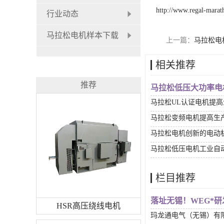
http://www.regal-mara
行业动态
马拉松电机样本下载
上一篇：
马拉松电
相关推荐
推荐
马拉松低压大功率电
马拉松UL认证电机提
马拉松变频电机提高生
马拉松电机创新的电动
马拉松低压电机工业自
栏目推荐
HSR高压绕线电机
玛龙通电气（无锡）有