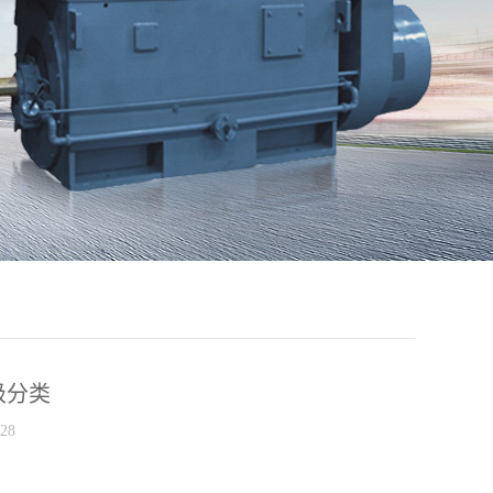
级分类
28