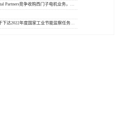
日本电产Nidec与KPS Capital Partners竞争收购西门子电机业务，预计交易额超30亿欧元
工业和信息化部办公厅关于下达2022年度国家工业节能监察任务的通知