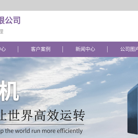
限公司
理
中心
客户案例
新闻中心
公司图