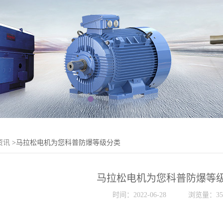
资讯
>马拉松电机为您科普防爆等级分类
马拉松电机为您科普防爆等
时间：2022-06-28
浏览量：35