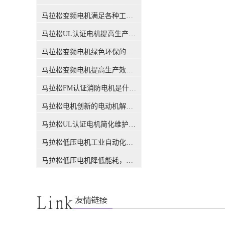
性能优劣直接影响生产线的效
正式进入中国市场。新厂房于
马拉松变频电机满足各种工业应用的需求
率与稳定性。作为一款享誉北
2014年建成，占地面积超过6
美市场的工业电机品牌，马拉
万平方米，为马拉松电机的本
马拉松UL认证电机提高生产效率，降低运营成本
松电机以其出色的设计理念、
地化生产与研发提供了坚实的
严谨的制造工艺和可靠的运行
基础设施保障。如今，雷勃电
马拉松变频电机绿色环保的电动机选择
表现，成为众多行业用户的信
气集团在美国、加拿大、墨西
赖之选。本文将带您深入了解
哥、中国、泰国、澳大利亚和
马拉松变频电机提高生产效率和降低运营成本的电动机
马拉松低压大功率电机背后那
印度拥有63个制造基地和16个
些确保卓越性能的关键因素。
马拉松FM认证消防电机是什么？
技术中心，全球员工约25000
传承与创新：马拉松电机的品
人，2014年销售额达到40余亿
马拉松电机创新的电动机解决方案
牌基因马拉松电机隶属于雷勃
美元，并被美国福布斯杂志评
电气集团，后者成立于1955
选为美国400强企业。低压大
马拉松UL认证电机简化维护，降低运营成本
年，总部位于美国威斯康辛
功率电机的技术优势马拉松低
州。经过半个多世纪的发展，
压大功率电机在设计上充分考
马拉松低压电机工业自动化领域的可靠伙伴
雷勃电气集团已成为全球电
虑了工业应用场景的复杂性和
机、自动控制解决方案和发电
严苛性。其核心技术优势主要
马拉松低压电机降低能耗，提高能效
机领域的重要制造商。集团自
体现在以下几个方面：高可靠
2005年在纽约股票交易所上市
性设计：马拉松电机采用先进
以来，始终坚持多品牌营销与
的电磁设计方案，通过优化定
并购整合战略，在过去三十年
子与转子的配合，有效降低谐
间完成了四十余次收购，逐步
波损耗和温升。在绝缘系统方
构建起覆盖全球的产业版图。
面，选用高品质绝缘材料，确