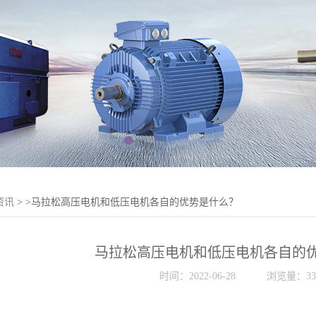
资讯
>
>马拉松高压电机和低压电机各自的优势是什么？
马拉松高压电机和低压电机各自的
时间：2022-06-28
浏览量：33