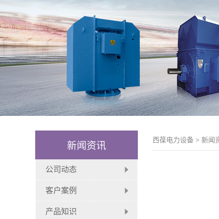
西葆电力设备
>
新闻
新闻资讯
公司动态
客户案例
产品知识