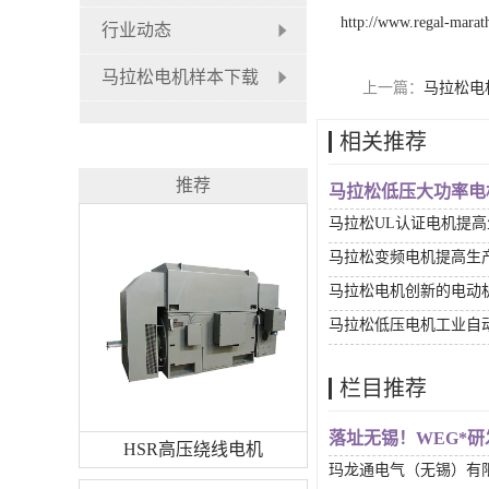
http://www.regal-mara
行业动态
马拉松电机样本下载
上一篇：
马拉松电
相关推荐
推荐
马拉松低压大功率电
马拉松UL认证电机提
马拉松变频电机提高生
马拉松电机创新的电动
马拉松低压电机工业自
栏目推荐
HSR高压绕线电机
玛龙通电气（无锡）有