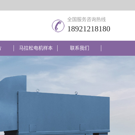
全国服务咨询热线
18921218180
片
马拉松电机样本
联系我们