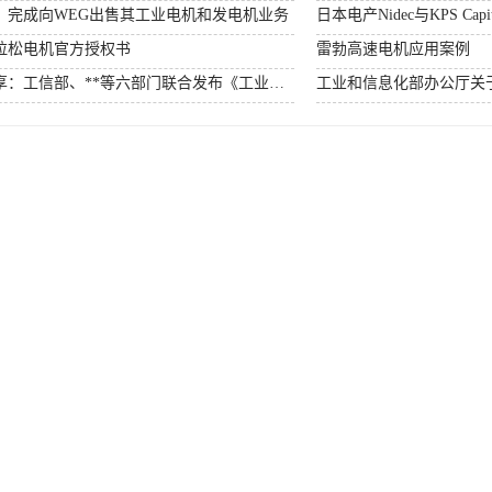
）完成向WEG出售其工业电机和发电机业务
s美国马拉松电机官方授权书
雷勃高速电机应用案例
马拉松电机行业动态分享：工信部、**等六部门联合发布《工业能效提升行动计划》