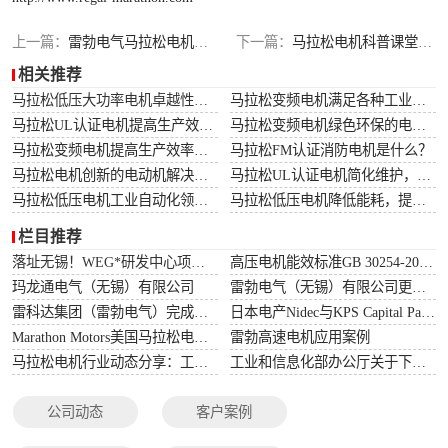
马拉松UL认证电
上一篇：
雷勃电气马拉松电机的空载试运行（Marathon电机如何试运行）
下一篇：
马拉松电机科普课堂：什么是减速电机
机
马拉松NEMA电
相关推荐
马拉松低压大功率电机卓越性能的保证
马拉松变频电机满足各种工业应用的需求
机
马拉松低压大功
马拉松UL认证电机提高生产效率，降低运营成本
马拉松变频电机绿色环保的电动机选择
马拉松变频电机提高生产效率和降低运营成本的电动机
马拉松FM认证消防电机是什么？
率电机
马拉松消防认证
马拉松电机创新的电动机解决方案
马拉松UL认证电机简化维护，降低运营成本
马拉松低压电机工业自动化领域的可靠伙伴
马拉松低压电机降低能耗，提高能效
电机
马拉松低压电机
栏目推荐
WEG W20电机
落址无锡！WEG*研发中心项目建设在Marathon无锡工厂顺利开工！
高压电机能效标准GB 30254-2024将于2025年9月1日正式实施
玛龙通电气（无锡）有限公司
雷勃电气（无锡）有限公司更名为玛龙通电气（无锡）有限公司
WEG W21电机
雷科达集团（雷勃电气）完成向WEG出售其工业电机和发电机业务
日本电产Nidec与KPS Capital Partners竞争收购西门子电机业务，预计交易额超30亿欧元
Marathon Motors美国马拉松电机官方授权书
雷勃高速电机应用案例
马拉松电机行业动态分享：工信部、**等六部门联合发布《工业能效提升行动计划》
工业和信息化部办公厅关于下达2022年度国家工业节能监察任务的通知
公司动态
客户案例