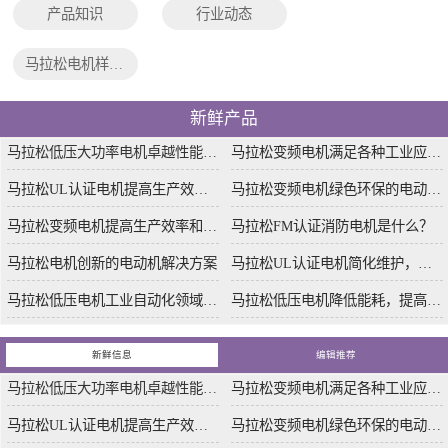
产品知识
行业动态
马拉松电机样本下载
新鲜产品
马拉松低压大功率电机卓越性能的保证
马拉松变频电机满足各种工业应用的需求
马拉松UL认证电机提高生产效率，降低运营成本
马拉松变频电机绿色环保的电动机选择
马拉松变频电机提高生产效率和降低运营成本的电动机
马拉松FM认证消防电机是什么？
马拉松电机创新的电动机解决方案
马拉松UL认证电机简化维护，降低运营成本
马拉松低压电机工业自动化领域的可靠伙伴
马拉松低压电机降低能耗，提高能效
新鲜信息
编辑推荐
马拉松低压大功率电机卓越性能的保证
马拉松变频电机满足各种工业应用的需求
马拉松UL认证电机提高生产效率，降低运营成本
马拉松变频电机绿色环保的电动机选择