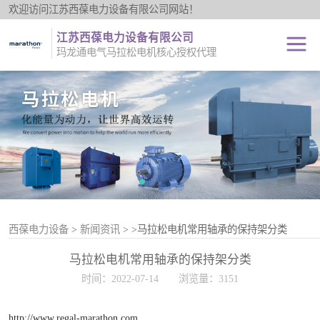
欢迎访问江苏西葆电力设备有限公司网站！
江苏西葆电力设备有限公司
玛龙通电气马拉松电机核心授权代理
马拉松二级能效
IE4电机
马拉松三级能效
IE3电机
高速电机
马拉松变频电机
马拉松高压电机
西葆电力设备
>
新闻资讯
>
>马拉松电机常用轴承的保持架分类
马拉松电机常用轴承的保持架分类
马拉松船用电机
时间：2022-07-14
浏览量：3151
马拉松绕线电机
http://www.regal-marathon.com