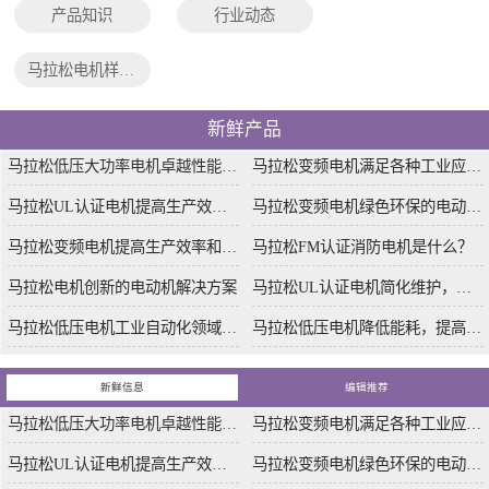
产品知识
行业动态
马拉松电机样本下载
新鲜产品
马拉松低压大功率电机卓越性能的保证
马拉松变频电机满足各种工业应用的需求
马拉松UL认证电机提高生产效率，降低运营成本
马拉松变频电机绿色环保的电动机选择
马拉松变频电机提高生产效率和降低运营成本的电动机
马拉松FM认证消防电机是什么？
马拉松电机创新的电动机解决方案
马拉松UL认证电机简化维护，降低运营成本
马拉松低压电机工业自动化领域的可靠伙伴
马拉松低压电机降低能耗，提高能效
新鲜信息
编辑推荐
马拉松低压大功率电机卓越性能的保证
马拉松变频电机满足各种工业应用的需求
马拉松UL认证电机提高生产效率，降低运营成本
马拉松变频电机绿色环保的电动机选择