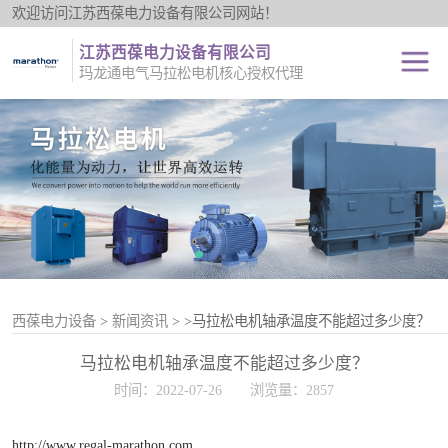
欢迎访问江苏西葆电力设备有限公司网站！
江苏西葆电力设备有限公司
玛龙通电气马拉松电机核心授权代理
马拉松二级能效
IE4电机
马拉松三级能效
IE3电机
高速电机
马拉松变频电机
马拉松高压电机
西葆电力设备
>
新闻资讯
>
>马拉松电机轴承温度不能超过多少度？
马拉松电机轴承温度不能超过多少度？
马拉松船用电机
时间：2022-07-26
浏览量：2857
马拉松绕线电机
http://www.regal-marathon.com