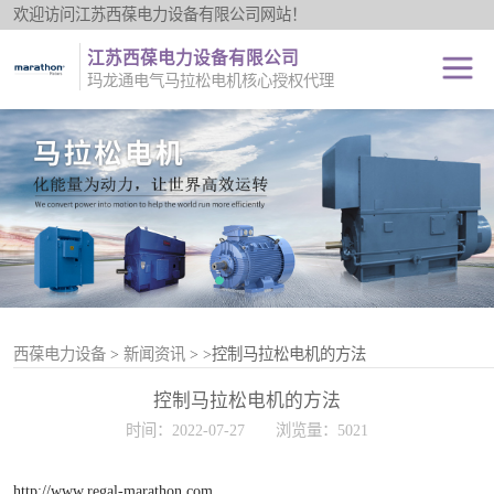
欢迎访问江苏西葆电力设备有限公司网站！
江苏西葆电力设备有限公司
玛龙通电气马拉松电机核心授权代理
马拉松二级能效
IE4电机
马拉松三级能效
IE3电机
高速电机
马拉松变频电机
马拉松高压电机
西葆电力设备
>
新闻资讯
>
>控制马拉松电机的方法
控制马拉松电机的方法
马拉松船用电机
时间：2022-07-27
浏览量：5021
马拉松绕线电机
http://www.regal-marathon.com