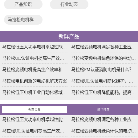
产品知识
行业动态
马拉松电机样本下载
新鲜产品
马拉松低压大功率电机卓越性能的保证
马拉松变频电机满足各种工业应用的需求
马拉松UL认证电机提高生产效率，降低运营成本
马拉松变频电机绿色环保的电动机选择
马拉松变频电机提高生产效率和降低运营成本的电动机
马拉松FM认证消防电机是什么？
马拉松电机创新的电动机解决方案
马拉松UL认证电机简化维护，降低运营成本
马拉松低压电机工业自动化领域的可靠伙伴
马拉松低压电机降低能耗，提高能效
新鲜信息
编辑推荐
马拉松低压大功率电机卓越性能的保证
马拉松变频电机满足各种工业应用的需求
马拉松UL认证电机提高生产效率，降低运营成本
马拉松变频电机绿色环保的电动机选择