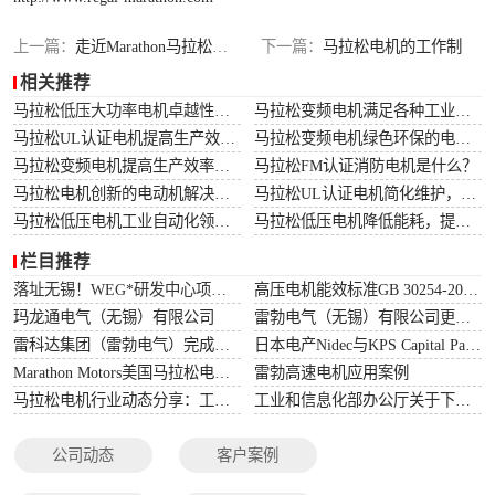
马拉松UL认证电
上一篇：
走近Marathon马拉松NEMA电机
下一篇：
马拉松电机的工作制
机
马拉松NEMA电
相关推荐
马拉松低压大功率电机卓越性能的保证
马拉松变频电机满足各种工业应用的需求
机
马拉松低压大功
马拉松UL认证电机提高生产效率，降低运营成本
马拉松变频电机绿色环保的电动机选择
马拉松变频电机提高生产效率和降低运营成本的电动机
马拉松FM认证消防电机是什么？
率电机
马拉松消防认证
马拉松电机创新的电动机解决方案
马拉松UL认证电机简化维护，降低运营成本
马拉松低压电机工业自动化领域的可靠伙伴
马拉松低压电机降低能耗，提高能效
电机
马拉松低压电机
栏目推荐
WEG W20电机
落址无锡！WEG*研发中心项目建设在Marathon无锡工厂顺利开工！
高压电机能效标准GB 30254-2024将于2025年9月1日正式实施
玛龙通电气（无锡）有限公司
雷勃电气（无锡）有限公司更名为玛龙通电气（无锡）有限公司
WEG W21电机
雷科达集团（雷勃电气）完成向WEG出售其工业电机和发电机业务
日本电产Nidec与KPS Capital Partners竞争收购西门子电机业务，预计交易额超30亿欧元
Marathon Motors美国马拉松电机官方授权书
雷勃高速电机应用案例
马拉松电机行业动态分享：工信部、**等六部门联合发布《工业能效提升行动计划》
工业和信息化部办公厅关于下达2022年度国家工业节能监察任务的通知
公司动态
客户案例