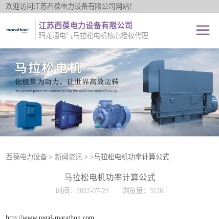
欢迎访问江苏西葆电力设备有限公司网站！
江苏西葆电力设备有限公司
玛龙通电气马拉松电机核心授权代理
马拉松二级能效
IE4电机
马拉松三级能效
IE3电机
高速电机
马拉松变频电机
马拉松高压电机
西葆电力设备
>
新闻资讯
>
>马拉松电机功率计算公式
马拉松电机功率计算公式
马拉松船用电机
时间：2022-07-29
浏览量：3126
马拉松绕线电机
http://www.regal-marathon.com