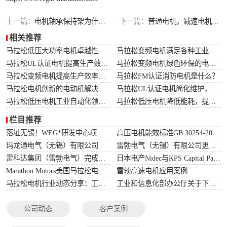
马拉松UL认证电
上一篇：
电机轴承保持架为什么会断裂？马拉松电机
下一篇：
普通电机，减速电机，步进电机，伺服电机的区别，你都知道了吗？
机
马拉松NEMA电
相关推荐
马拉松低压大功率电机卓越性能的保证
马拉松变频电机满足各种工业应用的需求
机
马拉松低压大功
马拉松UL认证电机提高生产效率，降低运营成本
马拉松变频电机绿色环保的电动机选择
马拉松变频电机提高生产效率和降低运营成本的电动机
马拉松FM认证消防电机是什么？
率电机
马拉松消防认证
马拉松电机创新的电动机解决方案
马拉松UL认证电机简化维护，降低运营成本
马拉松低压电机工业自动化领域的可靠伙伴
马拉松低压电机降低能耗，提高能效
电机
马拉松低压电机
栏目推荐
WEG W20电机
落址无锡！WEG*研发中心项目建设在Marathon无锡工厂顺利开工！
高压电机能效标准GB 30254-2024将于2025年9月1日正式实施
玛龙通电气（无锡）有限公司
雷勃电气（无锡）有限公司更名为玛龙通电气（无锡）有限公司
WEG W21电机
雷科达集团（雷勃电气）完成向WEG出售其工业电机和发电机业务
日本电产Nidec与KPS Capital Partners竞争收购西门子电机业务，预计交易额超30亿欧元
Marathon Motors美国马拉松电机官方授权书
雷勃高速电机应用案例
马拉松电机行业动态分享：工信部、**等六部门联合发布《工业能效提升行动计划》
工业和信息化部办公厅关于下达2022年度国家工业节能监察任务的通知
公司动态
客户案例