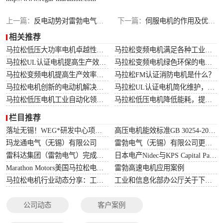
马拉松UL认证电
上一篇：
反电动势对雷勃电气马拉松电机性能的影响
下一篇：
伺服电机的作用及优点（未来伺服电机发展方向）
机
马拉松NEMA电
相关推荐
马拉松低压大功率电机卓越性能的保证
马拉松变频电机满足各种工业应用的需求
机
马拉松低压大功
马拉松UL认证电机提高生产效率，降低运营成本
马拉松变频电机绿色环保的电动机选择
马拉松变频电机提高生产效率和降低运营成本的电动机
马拉松FM认证消防电机是什么？
率电机
马拉松消防认证
马拉松电机创新的电动机解决方案
马拉松UL认证电机简化维护，降低运营成本
马拉松低压电机工业自动化领域的可靠伙伴
马拉松低压电机降低能耗，提高能效
电机
马拉松低压电机
栏目推荐
WEG W20电机
落址无锡！WEG*研发中心项目建设在Marathon无锡工厂顺利开工！
高压电机能效标准GB 30254-2024将于2025年9月1日正式实施
玛龙通电气（无锡）有限公司
雷勃电气（无锡）有限公司更名为玛龙通电气（无锡）有限公司
WEG W21电机
雷科达集团（雷勃电气）完成向WEG出售其工业电机和发电机业务
日本电产Nidec与KPS Capital Partners竞争收购西门子电机业务，预计交易额超30亿欧元
Marathon Motors美国马拉松电机官方授权书
雷勃高速电机应用案例
马拉松电机行业动态分享：工信部、**等六部门联合发布《工业能效提升行动计划》
工业和信息化部办公厅关于下达2022年度国家工业节能监察任务的通知
公司动态
客户案例