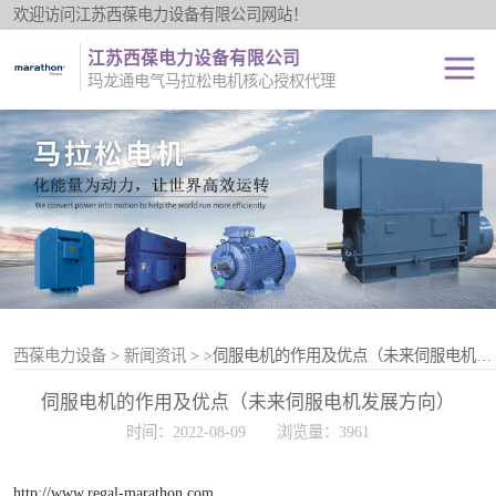
欢迎访问江苏西葆电力设备有限公司网站！
江苏西葆电力设备有限公司
玛龙通电气马拉松电机核心授权代理
马拉松二级能效
IE4电机
马拉松三级能效
IE3电机
高速电机
马拉松变频电机
马拉松高压电机
西葆电力设备
>
新闻资讯
>
>伺服电机的作用及优点（未来伺服电机发展方向）
伺服电机的作用及优点（未来伺服电机发展方向）
马拉松船用电机
时间：2022-08-09
浏览量：3961
马拉松绕线电机
http://www.regal-marathon.com