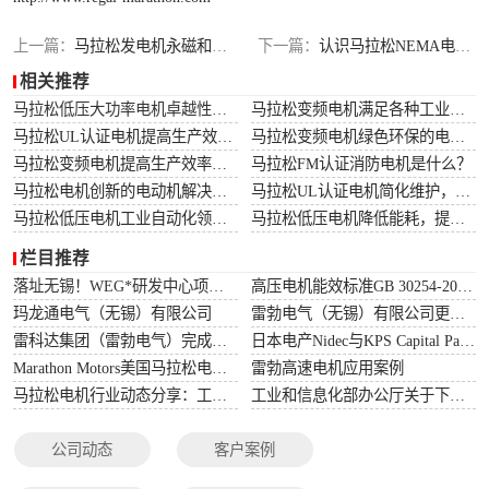
马拉松UL认证电
上一篇：
马拉松发电机永磁和励磁发电详解
下一篇：
认识马拉松NEMA电机铭牌
机
马拉松NEMA电
相关推荐
马拉松低压大功率电机卓越性能的保证
马拉松变频电机满足各种工业应用的需求
机
马拉松低压大功
马拉松UL认证电机提高生产效率，降低运营成本
马拉松变频电机绿色环保的电动机选择
马拉松变频电机提高生产效率和降低运营成本的电动机
马拉松FM认证消防电机是什么？
率电机
马拉松消防认证
马拉松电机创新的电动机解决方案
马拉松UL认证电机简化维护，降低运营成本
马拉松低压电机工业自动化领域的可靠伙伴
马拉松低压电机降低能耗，提高能效
电机
马拉松低压电机
栏目推荐
WEG W20电机
落址无锡！WEG*研发中心项目建设在Marathon无锡工厂顺利开工！
高压电机能效标准GB 30254-2024将于2025年9月1日正式实施
玛龙通电气（无锡）有限公司
雷勃电气（无锡）有限公司更名为玛龙通电气（无锡）有限公司
WEG W21电机
雷科达集团（雷勃电气）完成向WEG出售其工业电机和发电机业务
日本电产Nidec与KPS Capital Partners竞争收购西门子电机业务，预计交易额超30亿欧元
Marathon Motors美国马拉松电机官方授权书
雷勃高速电机应用案例
马拉松电机行业动态分享：工信部、**等六部门联合发布《工业能效提升行动计划》
工业和信息化部办公厅关于下达2022年度国家工业节能监察任务的通知
公司动态
客户案例