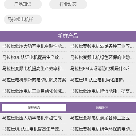
产品知识
行业动态
马拉松电机样本下载
新鲜产品
马拉松低压大功率电机卓越性能的保证
马拉松变频电机满足各种工业应用的需求
马拉松UL认证电机提高生产效率，降低运营成本
马拉松变频电机绿色环保的电动机选择
马拉松变频电机提高生产效率和降低运营成本的电动机
马拉松FM认证消防电机是什么？
马拉松电机创新的电动机解决方案
马拉松UL认证电机简化维护，降低运营成本
马拉松低压电机工业自动化领域的可靠伙伴
马拉松低压电机降低能耗，提高能效
新鲜信息
编辑推荐
马拉松低压大功率电机卓越性能的保证
马拉松变频电机满足各种工业应用的需求
马拉松UL认证电机提高生产效率，降低运营成本
马拉松变频电机绿色环保的电动机选择