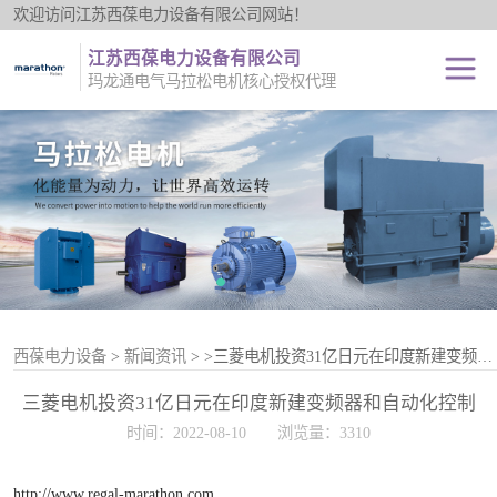
欢迎访问江苏西葆电力设备有限公司网站！
江苏西葆电力设备有限公司
玛龙通电气马拉松电机核心授权代理
马拉松二级能效
IE4电机
马拉松三级能效
IE3电机
高速电机
马拉松变频电机
马拉松高压电机
西葆电力设备
>
新闻资讯
>
>三菱电机投资31亿日元在印度新建变频器和自动化控制系统工厂
三菱电机投资31亿日元在印度新建变频器和自动化控制
马拉松船用电机
系统工厂
时间：2022-08-10
浏览量：3310
马拉松绕线电机
http://www.regal-marathon.com