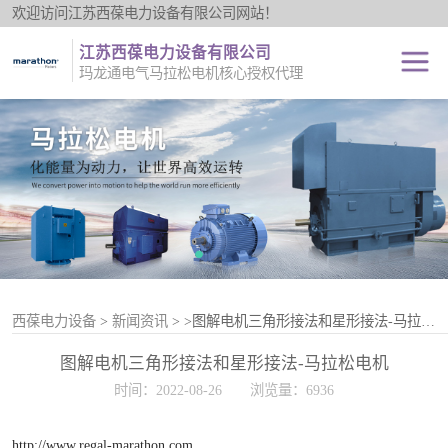
欢迎访问江苏西葆电力设备有限公司网站！
江苏西葆电力设备有限公司
玛龙通电气马拉松电机核心授权代理
马拉松二级能效
IE4电机
马拉松三级能效
IE3电机
高速电机
马拉松变频电机
马拉松高压电机
西葆电力设备
>
新闻资讯
>
>图解电机三角形接法和星形接法-马拉松电机
图解电机三角形接法和星形接法-马拉松电机
马拉松船用电机
时间：2022-08-26
浏览量：6936
马拉松绕线电机
http://www.regal-marathon.com