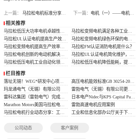
马拉松UL认证电
上一篇：
马拉松电机标准分享：GB/T 4942.1-2006旋转电机整体结构的防护等级（IP代码）分级（等同于IEC 60034-5:2000）
下一篇：
电机（一）——电机分类概述
机
马拉松NEMA电
相关推荐
马拉松低压大功率电机卓越性能的保证
马拉松变频电机满足各种工业应用的需求
机
马拉松低压大功
马拉松UL认证电机提高生产效率，降低运营成本
马拉松变频电机绿色环保的电动机选择
马拉松变频电机提高生产效率和降低运营成本的电动机
马拉松FM认证消防电机是什么？
率电机
马拉松消防认证
马拉松电机创新的电动机解决方案
马拉松UL认证电机简化维护，降低运营成本
马拉松低压电机工业自动化领域的可靠伙伴
马拉松低压电机降低能耗，提高能效
电机
马拉松低压电机
栏目推荐
WEG W20电机
落址无锡！WEG*研发中心项目建设在Marathon无锡工厂顺利开工！
高压电机能效标准GB 30254-2024将于2025年9月1日正式实施
玛龙通电气（无锡）有限公司
雷勃电气（无锡）有限公司更名为玛龙通电气（无锡）有限公司
WEG W21电机
雷科达集团（雷勃电气）完成向WEG出售其工业电机和发电机业务
日本电产Nidec与KPS Capital Partners竞争收购西门子电机业务，预计交易额超30亿欧元
Marathon Motors美国马拉松电机官方授权书
雷勃高速电机应用案例
马拉松电机行业动态分享：工信部、**等六部门联合发布《工业能效提升行动计划》
工业和信息化部办公厅关于下达2022年度国家工业节能监察任务的通知
公司动态
客户案例