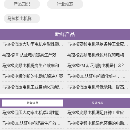
产品知识
行业动态
马拉松电机样本下载
新鲜产品
马拉松低压大功率电机卓越性能的保证
马拉松变频电机满足各种工业应用的需求
马拉松UL认证电机提高生产效率，降低运营成本
马拉松变频电机绿色环保的电动机选择
马拉松变频电机提高生产效率和降低运营成本的电动机
马拉松FM认证消防电机是什么？
马拉松电机创新的电动机解决方案
马拉松UL认证电机简化维护，降低运营成本
马拉松低压电机工业自动化领域的可靠伙伴
马拉松低压电机降低能耗，提高能效
新鲜信息
编辑推荐
马拉松低压大功率电机卓越性能的保证
马拉松变频电机满足各种工业应用的需求
马拉松UL认证电机提高生产效率，降低运营成本
马拉松变频电机绿色环保的电动机选择