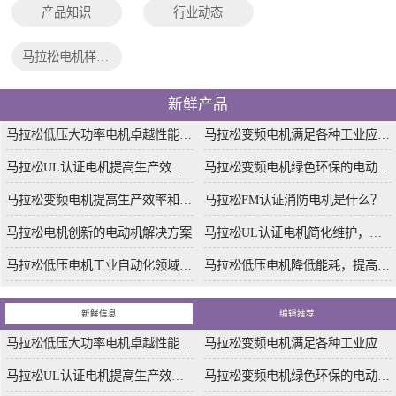
产品知识
行业动态
马拉松电机样本下载
新鲜产品
马拉松低压大功率电机卓越性能的保证
马拉松变频电机满足各种工业应用的需求
马拉松UL认证电机提高生产效率，降低运营成本
马拉松变频电机绿色环保的电动机选择
马拉松变频电机提高生产效率和降低运营成本的电动机
马拉松FM认证消防电机是什么？
马拉松电机创新的电动机解决方案
马拉松UL认证电机简化维护，降低运营成本
马拉松低压电机工业自动化领域的可靠伙伴
马拉松低压电机降低能耗，提高能效
新鲜信息
编辑推荐
马拉松低压大功率电机卓越性能的保证
马拉松变频电机满足各种工业应用的需求
马拉松UL认证电机提高生产效率，降低运营成本
马拉松变频电机绿色环保的电动机选择