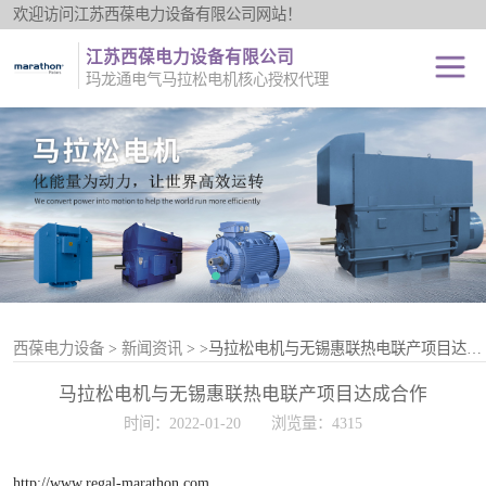
欢迎访问江苏西葆电力设备有限公司网站！
江苏西葆电力设备有限公司
玛龙通电气马拉松电机核心授权代理
马拉松二级能效
IE4电机
马拉松三级能效
IE3电机
高速电机
马拉松变频电机
马拉松高压电机
西葆电力设备
>
新闻资讯
>
>马拉松电机与无锡惠联热电联产项目达成合作
马拉松电机与无锡惠联热电联产项目达成合作
马拉松船用电机
时间：2022-01-20
浏览量：4315
马拉松绕线电机
http://www.regal-marathon.com