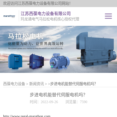
欢迎访问江苏西葆电力设备有限公司网站！
江苏西葆电力设备有限公司
玛龙通电气马拉松电机核心授权代理
马拉松二级能效
IE4电机
马拉松三级能效
IE3电机
高速电机
马拉松变频电机
马拉松高压电机
西葆电力设备
>
新闻资讯
>
>步进电机能替代伺服电机吗？
步进电机能替代伺服电机吗？
马拉松船用电机
时间：2022-09-26
浏览量：7590
马拉松绕线电机
http://www.regal-marathon.com