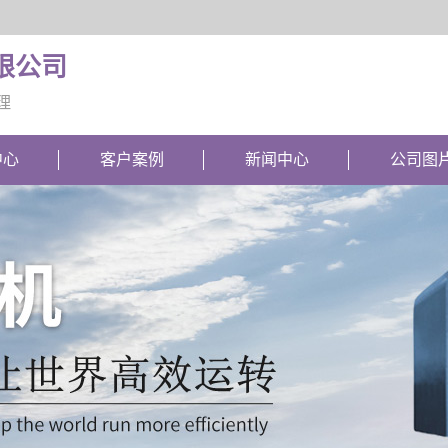
限公司
理
中心
客户案例
新闻中心
公司图