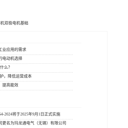
电机双极电机基础
工业应用的需求
的电动机选择
是什么？
维护，降低运营成本
，提高能效
4-2024将于2025年9月1日正式实施
司更名为玛龙通电气（无锡）有限公司