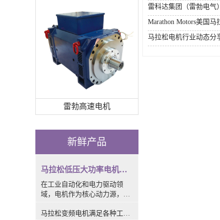
雷科达集团（雷勃电气
Marathon Motor
雷勃高速电机
新鲜产品
马拉松低压大功率电机卓越性能的保证
在工业自动化和电力驱动领
域，电机作为核心动力源，其
性能优劣直接影响生产线的效
马拉松变频电机满足各种工业应用的需求
率与稳定性。作为一款享誉北