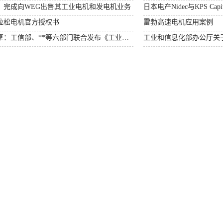
）完成向WEG出售其工业电机和发电机业务
s美国马拉松电机官方授权书
雷勃高速电机应用案例
马拉松电机行业动态分享：工信部、**等六部门联合发布《工业能效提升行动计划》