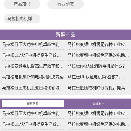
产品知识
行业动态
马拉松电机样本下载
新鲜产品
马拉松低压大功率电机卓越性能的保证
马拉松变频电机满足各种工业应用的需求
马拉松UL认证电机提高生产效率，降低运营成本
马拉松变频电机绿色环保的电动机选择
马拉松变频电机提高生产效率和降低运营成本的电动机
马拉松FM认证消防电机是什么？
马拉松电机创新的电动机解决方案
马拉松UL认证电机简化维护，降低运营成本
马拉松低压电机工业自动化领域的可靠伙伴
马拉松低压电机降低能耗，提高能效
新鲜信息
编辑推荐
马拉松低压大功率电机卓越性能的保证
马拉松变频电机满足各种工业应用的需求
马拉松UL认证电机提高生产效率，降低运营成本
马拉松变频电机绿色环保的电动机选择