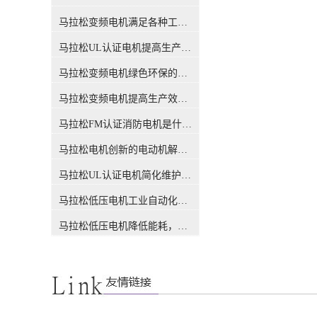
性能优劣直接影响生产线的效
正式进入中国市场。新厂房于
马拉松变频电机满足各种工业应用的需求
率与稳定性。作为一款享誉北
2014年建成，占地面积超过6
美市场的工业电机品牌，马拉
万平方米，为马拉松电机的本
马拉松UL认证电机提高生产效率，降低运营成本
松电机以其出色的设计理念、
地化生产与研发提供了坚实的
严谨的制造工艺和可靠的运行
基础设施保障。如今，雷勃电
马拉松变频电机绿色环保的电动机选择
表现，成为众多行业用户的信
气集团在美国、加拿大、墨西
赖之选。本文将带您深入了解
哥、中国、泰国、澳大利亚和
马拉松变频电机提高生产效率和降低运营成本的电动机
马拉松低压大功率电机背后那
印度拥有63个制造基地和16个
些确保卓越性能的关键因素。
马拉松FM认证消防电机是什么？
技术中心，全球员工约25000
传承与创新：马拉松电机的品
人，2014年销售额达到40余亿
马拉松电机创新的电动机解决方案
牌基因马拉松电机隶属于雷勃
美元，并被美国福布斯杂志评
电气集团，后者成立于1955
选为美国400强企业。低压大
马拉松UL认证电机简化维护，降低运营成本
年，总部位于美国威斯康辛
功率电机的技术优势马拉松低
州。经过半个多世纪的发展，
压大功率电机在设计上充分考
马拉松低压电机工业自动化领域的可靠伙伴
雷勃电气集团已成为全球电
虑了工业应用场景的复杂性和
机、自动控制解决方案和发电
严苛性。其核心技术优势主要
马拉松低压电机降低能耗，提高能效
机领域的重要制造商。集团自
体现在以下几个方面：高可靠
2005年在纽约股票交易所上市
性设计：马拉松电机采用先进
以来，始终坚持多品牌营销与
的电磁设计方案，通过优化定
并购整合战略，在过去三十年
子与转子的配合，有效降低谐
间完成了四十余次收购，逐步
波损耗和温升。在绝缘系统方
构建起覆盖全球的产业版图。
面，选用高品质绝缘材料，确