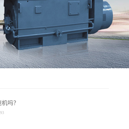
速机吗？
93