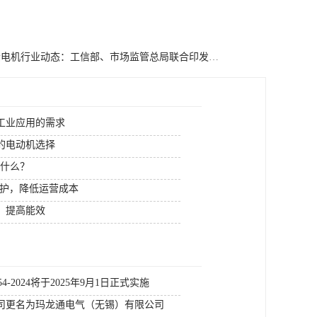
行业动态：工信部、市场监管总局联合印发《电机能效提升计划（2021-2023年）》
工业应用的需求
的电动机选择
是什么？
维护，降低运营成本
，提高能效
4-2024将于2025年9月1日正式实施
司更名为玛龙通电气（无锡）有限公司