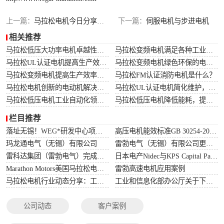
马拉松UL认证电
上一篇：
马拉松电机今日分享：绕线电机的起动控制方式
下一篇：
伺服电机与步进电机
机
马拉松NEMA电
相关推荐
马拉松低压大功率电机卓越性能的保证
马拉松变频电机满足各种工业应用的需求
机
马拉松低压大功
马拉松UL认证电机提高生产效率，降低运营成本
马拉松变频电机绿色环保的电动机选择
马拉松变频电机提高生产效率和降低运营成本的电动机
马拉松FM认证消防电机是什么？
率电机
马拉松消防认证
马拉松电机创新的电动机解决方案
马拉松UL认证电机简化维护，降低运营成本
马拉松低压电机工业自动化领域的可靠伙伴
马拉松低压电机降低能耗，提高能效
电机
马拉松低压电机
栏目推荐
WEG W20电机
落址无锡！WEG*研发中心项目建设在Marathon无锡工厂顺利开工！
高压电机能效标准GB 30254-2024将于2025年9月1日正式实施
玛龙通电气（无锡）有限公司
雷勃电气（无锡）有限公司更名为玛龙通电气（无锡）有限公司
WEG W21电机
雷科达集团（雷勃电气）完成向WEG出售其工业电机和发电机业务
日本电产Nidec与KPS Capital Partners竞争收购西门子电机业务，预计交易额超30亿欧元
Marathon Motors美国马拉松电机官方授权书
雷勃高速电机应用案例
马拉松电机行业动态分享：工信部、**等六部门联合发布《工业能效提升行动计划》
工业和信息化部办公厅关于下达2022年度国家工业节能监察任务的通知
公司动态
客户案例