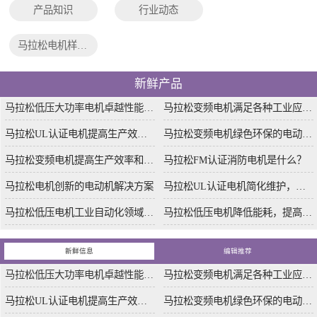
产品知识
行业动态
马拉松电机样本下载
新鲜产品
马拉松低压大功率电机卓越性能的保证
马拉松变频电机满足各种工业应用的需求
马拉松UL认证电机提高生产效率，降低运营成本
马拉松变频电机绿色环保的电动机选择
马拉松变频电机提高生产效率和降低运营成本的电动机
马拉松FM认证消防电机是什么？
马拉松电机创新的电动机解决方案
马拉松UL认证电机简化维护，降低运营成本
马拉松低压电机工业自动化领域的可靠伙伴
马拉松低压电机降低能耗，提高能效
新鲜信息
编辑推荐
马拉松低压大功率电机卓越性能的保证
马拉松变频电机满足各种工业应用的需求
马拉松UL认证电机提高生产效率，降低运营成本
马拉松变频电机绿色环保的电动机选择