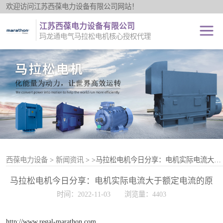
欢迎访问江苏西葆电力设备有限公司网站！
江苏西葆电力设备有限公司
玛龙通电气马拉松电机核心授权代理
马拉松二级能效
IE4电机
马拉松三级能效
IE3电机
高速电机
马拉松变频电机
马拉松高压电机
西葆电力设备
>
新闻资讯
>
>马拉松电机今日分享：电机实际电流大于额定电流的原因分析
马拉松电机今日分享：电机实际电流大于额定电流的原
马拉松船用电机
因分析
时间：2022-11-03
浏览量：4403
马拉松绕线电机
http://www.regal-marathon.com