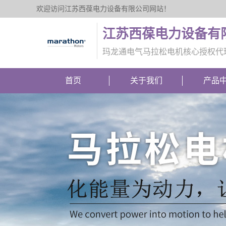
欢迎访问江苏西葆电力设备有限公司网站！
江苏西葆电力设备有
玛龙通电气马拉松电机核心授权代
首页
关于我们
产品