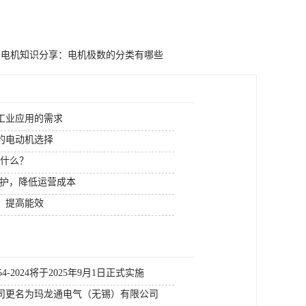
松电机知识分享：电机极数的分类有哪些
工业应用的需求
的电动机选择
是什么？
维护，降低运营成本
，提高能效
4-2024将于2025年9月1日正式实施
司更名为玛龙通电气（无锡）有限公司