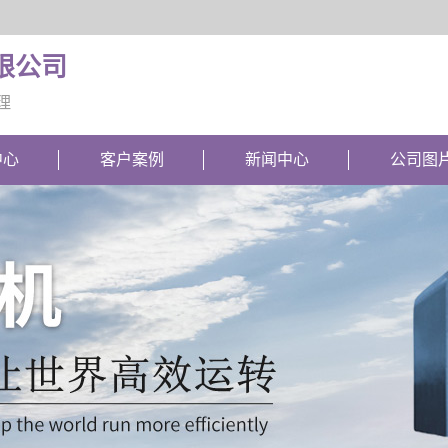
限公司
理
中心
客户案例
新闻中心
公司图