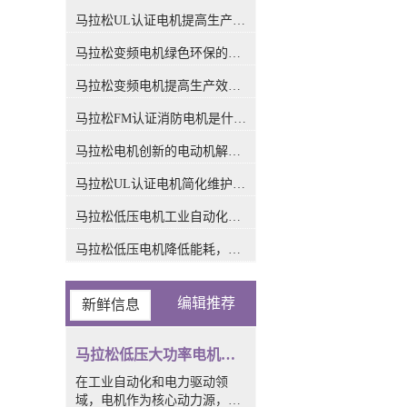
美市场的工业电机品牌，马拉
马拉松UL认证电机提高生产效率，降低运营成本
松电机以其出色的设计理念、
严谨的制造工艺和可靠的运行
马拉松变频电机绿色环保的电动机选择
表现，成为众多行业用户的信
赖之选。本文将带您深入了解
马拉松变频电机提高生产效率和降低运营成本的电动机
马拉松低压大功率电机背后那
些确保卓越性能的关键因素。
马拉松FM认证消防电机是什么？
传承与创新：马拉松电机的品
马拉松电机创新的电动机解决方案
牌基因马拉松电机隶属于雷勃
电气集团，后者成立于1955
马拉松UL认证电机简化维护，降低运营成本
年，总部位于美国威斯康辛
州。经过半个多世纪的发展，
马拉松低压电机工业自动化领域的可靠伙伴
雷勃电气集团已成为全球电
机、自动控制解决方案和发电
马拉松低压电机降低能耗，提高能效
机领域的重要制造商。集团自
2005年在纽约股票交易所上市
以来，始终坚持多品牌营销与
编辑推荐
新鲜信息
并购整合战略，在过去三十年
间完成了四十余次收购，逐步
构建起覆盖全球的产业版图。
马拉松低压大功率电机卓越性能的保证
2008年，雷勃电气集团全资收
在工业自动化和电力驱动领
购无锡华达电机有限公司，这
域，电机作为核心动力源，其
一战略举措标志着马拉松电机