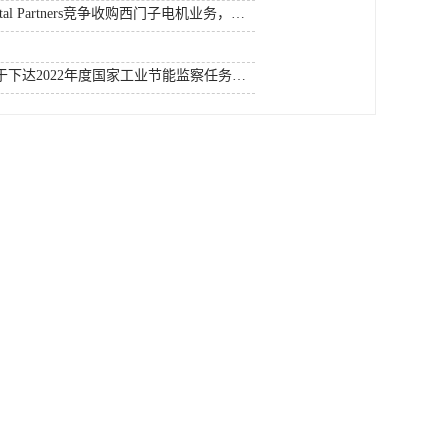
日本电产Nidec与KPS Capital Partners竞争收购西门子电机业务，预计交易额超30亿欧元
工业和信息化部办公厅关于下达2022年度国家工业节能监察任务的通知