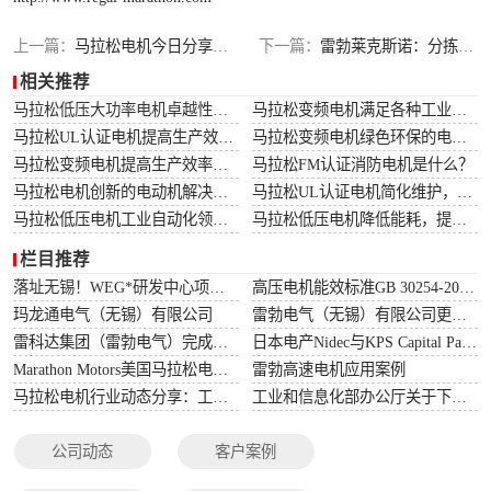
马拉松UL认证电
上一篇：
马拉松电机今日分享：电机的常用检测方法
下一篇：
雷勃莱克斯诺：分拣更高效更节能
机
马拉松NEMA电
相关推荐
马拉松低压大功率电机卓越性能的保证
马拉松变频电机满足各种工业应用的需求
机
马拉松低压大功
马拉松UL认证电机提高生产效率，降低运营成本
马拉松变频电机绿色环保的电动机选择
马拉松变频电机提高生产效率和降低运营成本的电动机
马拉松FM认证消防电机是什么？
率电机
马拉松消防认证
马拉松电机创新的电动机解决方案
马拉松UL认证电机简化维护，降低运营成本
马拉松低压电机工业自动化领域的可靠伙伴
马拉松低压电机降低能耗，提高能效
电机
马拉松低压电机
栏目推荐
WEG W20电机
落址无锡！WEG*研发中心项目建设在Marathon无锡工厂顺利开工！
高压电机能效标准GB 30254-2024将于2025年9月1日正式实施
玛龙通电气（无锡）有限公司
雷勃电气（无锡）有限公司更名为玛龙通电气（无锡）有限公司
WEG W21电机
雷科达集团（雷勃电气）完成向WEG出售其工业电机和发电机业务
日本电产Nidec与KPS Capital Partners竞争收购西门子电机业务，预计交易额超30亿欧元
Marathon Motors美国马拉松电机官方授权书
雷勃高速电机应用案例
马拉松电机行业动态分享：工信部、**等六部门联合发布《工业能效提升行动计划》
工业和信息化部办公厅关于下达2022年度国家工业节能监察任务的通知
公司动态
客户案例