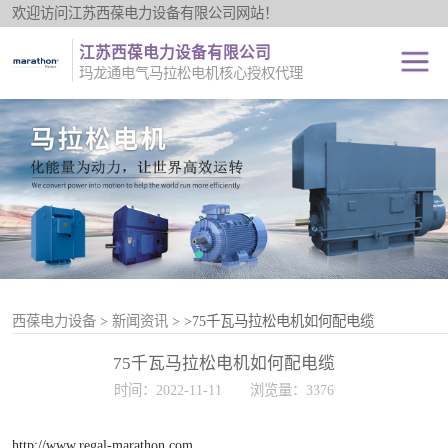
欢迎访问江苏西葆电力设备有限公司网站！
江苏西葆电力设备有限公司
玛龙通电气马拉松电机核心授权代理
马拉松二级能效
IE4电机
马拉松三级能效
IE3电机
高速电机
马拉松变频电机
马拉松高压电机
西葆电力设备
>
新闻资讯
>
>75千瓦马拉松电机如何配电缆
75千瓦马拉松电机如何配电缆
马拉松船用电机
时间：2022-11-11
浏览量：3376
马拉松绕线电机
http://www.regal-marathon.com