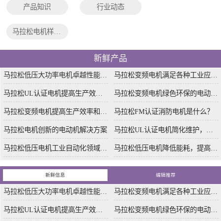
产品知识
行业动态
马拉松电机样本下载
新鲜产品
马拉松低压大功率电机卓越性能的保证
马拉松变频电机满足各种工业应用的需求
马拉松UL认证电机提高生产效率，降低运营成本
马拉松变频电机绿色环保的电动机选择
马拉松变频电机提高生产效率和降低运营成本的电动机
马拉松FM认证消防电机是什么？
马拉松电机创新的电动机解决方案
马拉松UL认证电机简化维护，降低运营成本
马拉松低压电机工业自动化领域的可靠伙伴
马拉松低压电机降低能耗，提高能效
新鲜信息
编辑推荐
马拉松低压大功率电机卓越性能的保证
马拉松变频电机满足各种工业应用的需求
马拉松UL认证电机提高生产效率，降低运营成本
马拉松变频电机绿色环保的电动机选择