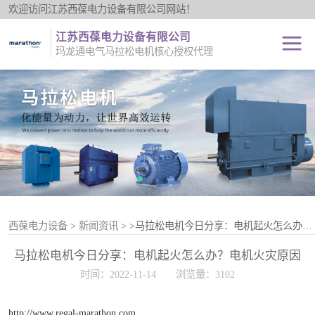
欢迎访问江苏西葆电力设备有限公司网站！
江苏西葆电力设备有限公司
玛龙通电气马拉松电机核心授权代理
马拉松二级能效
IE4电机
马拉松三级能效
IE3电机
高速电机
马拉松变频电机
马拉松高压电机
西葆电力设备
>
新闻资讯
>
>马拉松电机今日分享：电机起火怎么办？电机火灾原因与预防措施
马拉松电机今日分享：电机起火怎么办？电机火灾原因
马拉松船用电机
与预防措施
时间：2022-11-14
浏览量：3102
马拉松绕线电机
http://www.regal-marathon.com