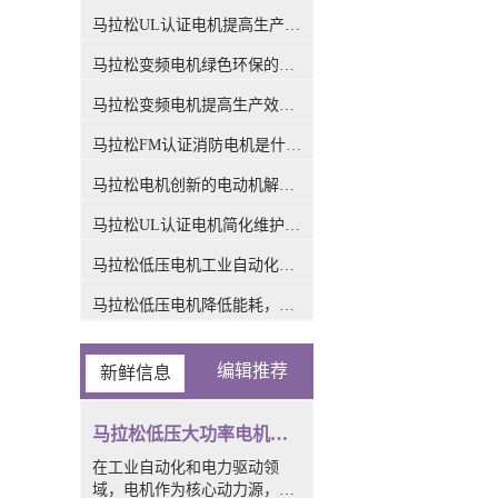
美市场的工业电机品牌，马拉
马拉松UL认证电机提高生产效率，降低运营成本
松电机以其出色的设计理念、
严谨的制造工艺和可靠的运行
马拉松变频电机绿色环保的电动机选择
表现，成为众多行业用户的信
赖之选。本文将带您深入了解
马拉松变频电机提高生产效率和降低运营成本的电动机
马拉松低压大功率电机背后那
些确保卓越性能的关键因素。
马拉松FM认证消防电机是什么？
传承与创新：马拉松电机的品
马拉松电机创新的电动机解决方案
牌基因马拉松电机隶属于雷勃
电气集团，后者成立于1955
马拉松UL认证电机简化维护，降低运营成本
年，总部位于美国威斯康辛
州。经过半个多世纪的发展，
马拉松低压电机工业自动化领域的可靠伙伴
雷勃电气集团已成为全球电
机、自动控制解决方案和发电
马拉松低压电机降低能耗，提高能效
机领域的重要制造商。集团自
2005年在纽约股票交易所上市
以来，始终坚持多品牌营销与
编辑推荐
新鲜信息
并购整合战略，在过去三十年
间完成了四十余次收购，逐步
构建起覆盖全球的产业版图。
马拉松低压大功率电机卓越性能的保证
2008年，雷勃电气集团全资收
在工业自动化和电力驱动领
购无锡华达电机有限公司，这
域，电机作为核心动力源，其
一战略举措标志着马拉松电机