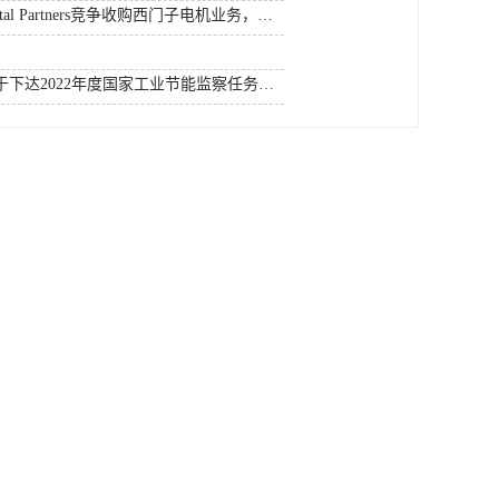
日本电产Nidec与KPS Capital Partners竞争收购西门子电机业务，预计交易额超30亿欧元
工业和信息化部办公厅关于下达2022年度国家工业节能监察任务的通知