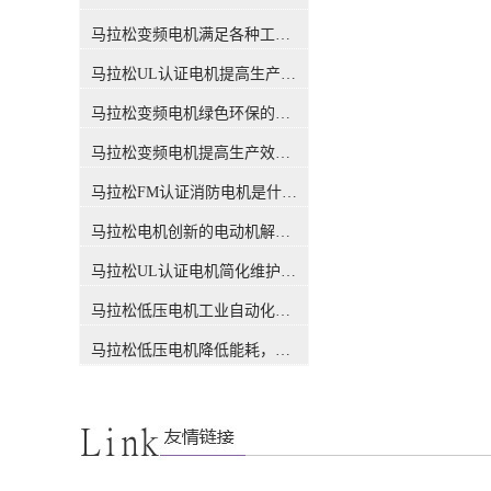
性能优劣直接影响生产线的效
正式进入中国市场。新厂房于
马拉松变频电机满足各种工业应用的需求
率与稳定性。作为一款享誉北
2014年建成，占地面积超过6
美市场的工业电机品牌，马拉
万平方米，为马拉松电机的本
马拉松UL认证电机提高生产效率，降低运营成本
松电机以其出色的设计理念、
地化生产与研发提供了坚实的
严谨的制造工艺和可靠的运行
基础设施保障。如今，雷勃电
马拉松变频电机绿色环保的电动机选择
表现，成为众多行业用户的信
气集团在美国、加拿大、墨西
赖之选。本文将带您深入了解
哥、中国、泰国、澳大利亚和
马拉松变频电机提高生产效率和降低运营成本的电动机
马拉松低压大功率电机背后那
印度拥有63个制造基地和16个
些确保卓越性能的关键因素。
马拉松FM认证消防电机是什么？
技术中心，全球员工约25000
传承与创新：马拉松电机的品
人，2014年销售额达到40余亿
马拉松电机创新的电动机解决方案
牌基因马拉松电机隶属于雷勃
美元，并被美国福布斯杂志评
电气集团，后者成立于1955
选为美国400强企业。低压大
马拉松UL认证电机简化维护，降低运营成本
年，总部位于美国威斯康辛
功率电机的技术优势马拉松低
州。经过半个多世纪的发展，
压大功率电机在设计上充分考
马拉松低压电机工业自动化领域的可靠伙伴
雷勃电气集团已成为全球电
虑了工业应用场景的复杂性和
机、自动控制解决方案和发电
严苛性。其核心技术优势主要
马拉松低压电机降低能耗，提高能效
机领域的重要制造商。集团自
体现在以下几个方面：高可靠
2005年在纽约股票交易所上市
性设计：马拉松电机采用先进
以来，始终坚持多品牌营销与
的电磁设计方案，通过优化定
并购整合战略，在过去三十年
子与转子的配合，有效降低谐
间完成了四十余次收购，逐步
波损耗和温升。在绝缘系统方
构建起覆盖全球的产业版图。
面，选用高品质绝缘材料，确