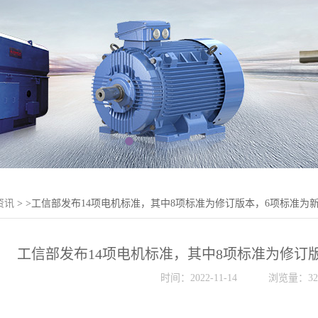
资讯
>
>工信部发布14项电机标准，其中8项标准为修订版本，6项标准为
工信部发布14项电机标准，其中8项标准为修订
时间：2022-11-14
浏览量：32