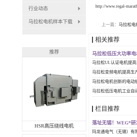
http://www.regal-mara
行业动态
马拉松电机样本下载
上一篇：
马拉松电机
相关推荐
推荐
马拉松低压大功率电
马拉松UL认证电机提
马拉松变频电机提高生
马拉松电机创新的电动
马拉松低压电机工业自
栏目推荐
HSR高压绕线电机
玛龙通电气（无锡）有