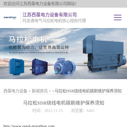
欢迎访问江苏西葆电力设备有限公司网站！
江苏西葆电力设备有限公司
玛龙通电气马拉松电机核心授权代理
马拉松二级能效
IE4电机
马拉松三级能效
IE3电机
高速电机
马拉松变频电机
马拉松高压电机
西葆电力设备
>
新闻资讯
>
>马拉松HSR绕线电机碳刷维护保养须知
马拉松HSR绕线电机碳刷维护保养须知
马拉松船用电机
时间：2022-11-15
浏览量：6465
马拉松绕线电机
http://www.regal-marathon.com