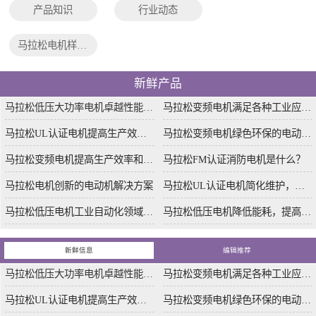
产品知识
行业动态
马拉松电机样本下载
新鲜产品
马拉松低压大功率电机卓越性能的保证
马拉松变频电机满足各种工业应用的需求
马拉松UL认证电机提高生产效率，降低运营成本
马拉松变频电机绿色环保的电动机选择
马拉松变频电机提高生产效率和降低运营成本的电动机
马拉松FM认证消防电机是什么？
马拉松电机创新的电动机解决方案
马拉松UL认证电机简化维护，降低运营成本
马拉松低压电机工业自动化领域的可靠伙伴
马拉松低压电机降低能耗，提高能效
新鲜信息
编辑推荐
马拉松低压大功率电机卓越性能的保证
马拉松变频电机满足各种工业应用的需求
马拉松UL认证电机提高生产效率，降低运营成本
马拉松变频电机绿色环保的电动机选择