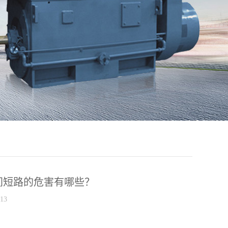
？
间短路的危害有哪些？
13