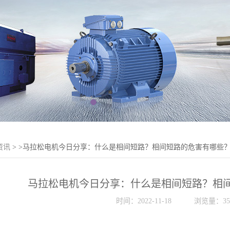
资讯
>
>马拉松电机今日分享：什么是相间短路？相间短路的危害有哪些
马拉松电机今日分享：什么是相间短路？相
时间：2022-11-18
浏览量：35