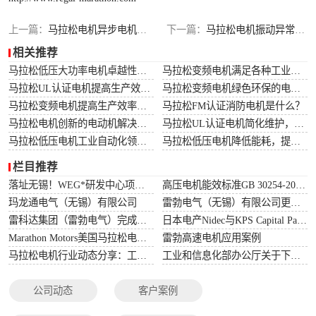
马拉松UL认证电
上一篇：
马拉松电机异步电机的特点和用途
下一篇：
马拉松电机振动异常的十个原因和解决方法
机
马拉松NEMA电
相关推荐
马拉松低压大功率电机卓越性能的保证
马拉松变频电机满足各种工业应用的需求
机
马拉松低压大功
马拉松UL认证电机提高生产效率，降低运营成本
马拉松变频电机绿色环保的电动机选择
马拉松变频电机提高生产效率和降低运营成本的电动机
马拉松FM认证消防电机是什么？
率电机
马拉松消防认证
马拉松电机创新的电动机解决方案
马拉松UL认证电机简化维护，降低运营成本
马拉松低压电机工业自动化领域的可靠伙伴
马拉松低压电机降低能耗，提高能效
电机
马拉松低压电机
栏目推荐
WEG W20电机
落址无锡！WEG*研发中心项目建设在Marathon无锡工厂顺利开工！
高压电机能效标准GB 30254-2024将于2025年9月1日正式实施
玛龙通电气（无锡）有限公司
雷勃电气（无锡）有限公司更名为玛龙通电气（无锡）有限公司
WEG W21电机
雷科达集团（雷勃电气）完成向WEG出售其工业电机和发电机业务
日本电产Nidec与KPS Capital Partners竞争收购西门子电机业务，预计交易额超30亿欧元
Marathon Motors美国马拉松电机官方授权书
雷勃高速电机应用案例
马拉松电机行业动态分享：工信部、**等六部门联合发布《工业能效提升行动计划》
工业和信息化部办公厅关于下达2022年度国家工业节能监察任务的通知
公司动态
客户案例