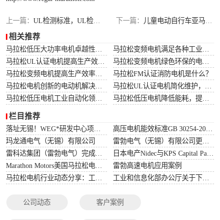
马拉松UL认证电
上一篇：
UL检测标准，UL检测费用,UL检测报告咨询UL检测标准
下一篇：
儿童电动自行车亚马逊UL报告，UL2849认证办理
机
马拉松NEMA电
相关推荐
马拉松低压大功率电机卓越性能的保证
马拉松变频电机满足各种工业应用的需求
机
马拉松低压大功
马拉松UL认证电机提高生产效率，降低运营成本
马拉松变频电机绿色环保的电动机选择
马拉松变频电机提高生产效率和降低运营成本的电动机
马拉松FM认证消防电机是什么？
率电机
马拉松消防认证
马拉松电机创新的电动机解决方案
马拉松UL认证电机简化维护，降低运营成本
马拉松低压电机工业自动化领域的可靠伙伴
马拉松低压电机降低能耗，提高能效
电机
马拉松低压电机
栏目推荐
WEG W20电机
落址无锡！WEG*研发中心项目建设在Marathon无锡工厂顺利开工！
高压电机能效标准GB 30254-2024将于2025年9月1日正式实施
玛龙通电气（无锡）有限公司
雷勃电气（无锡）有限公司更名为玛龙通电气（无锡）有限公司
WEG W21电机
雷科达集团（雷勃电气）完成向WEG出售其工业电机和发电机业务
日本电产Nidec与KPS Capital Partners竞争收购西门子电机业务，预计交易额超30亿欧元
Marathon Motors美国马拉松电机官方授权书
雷勃高速电机应用案例
马拉松电机行业动态分享：工信部、**等六部门联合发布《工业能效提升行动计划》
工业和信息化部办公厅关于下达2022年度国家工业节能监察任务的通知
公司动态
客户案例