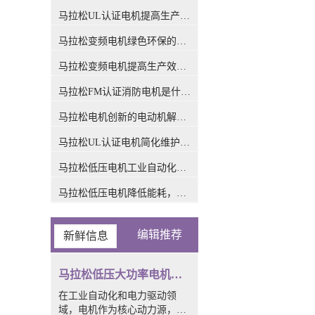
美市场的工业电机品牌，马拉
马拉松UL认证电机提高生产效率，降低运营成本
松电机以其出色的设计理念、
严谨的制造工艺和可靠的运行
马拉松变频电机绿色环保的电动机选择
表现，成为众多行业用户的信
赖之选。本文将带您深入了解
马拉松变频电机提高生产效率和降低运营成本的电动机
马拉松低压大功率电机背后那
些确保卓越性能的关键因素。
马拉松FM认证消防电机是什么？
传承与创新：马拉松电机的品
马拉松电机创新的电动机解决方案
牌基因马拉松电机隶属于雷勃
电气集团，后者成立于1955
马拉松UL认证电机简化维护，降低运营成本
年，总部位于美国威斯康辛
州。经过半个多世纪的发展，
马拉松低压电机工业自动化领域的可靠伙伴
雷勃电气集团已成为全球电
机、自动控制解决方案和发电
马拉松低压电机降低能耗，提高能效
机领域的重要制造商。集团自
2005年在纽约股票交易所上市
以来，始终坚持多品牌营销与
编辑推荐
新鲜信息
并购整合战略，在过去三十年
间完成了四十余次收购，逐步
构建起覆盖全球的产业版图。
马拉松低压大功率电机卓越性能的保证
2008年，雷勃电气集团全资收
在工业自动化和电力驱动领
购无锡华达电机有限公司，这
域，电机作为核心动力源，其
一战略举措标志着马拉松电机