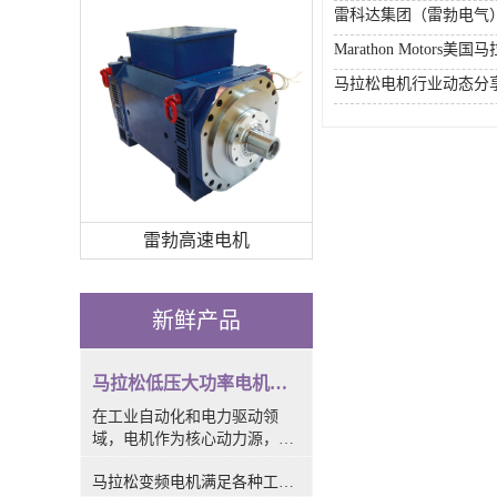
雷科达集团（雷勃电气
Marathon Motor
雷勃高速电机
新鲜产品
马拉松低压大功率电机卓越性能的保证
在工业自动化和电力驱动领
域，电机作为核心动力源，其
性能优劣直接影响生产线的效
马拉松变频电机满足各种工业应用的需求
率与稳定性。作为一款享誉北