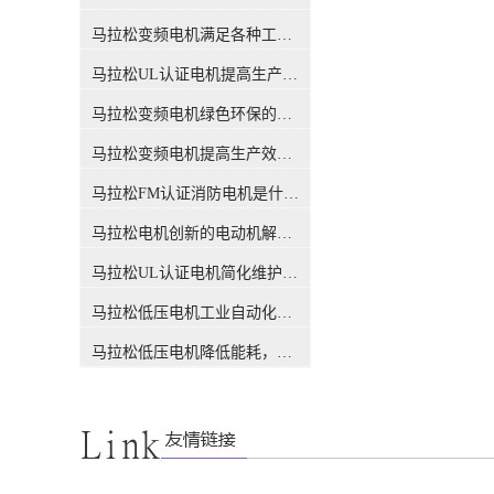
性能优劣直接影响生产线的效
正式进入中国市场。新厂房于
马拉松变频电机满足各种工业应用的需求
率与稳定性。作为一款享誉北
2014年建成，占地面积超过6
美市场的工业电机品牌，马拉
万平方米，为马拉松电机的本
马拉松UL认证电机提高生产效率，降低运营成本
松电机以其出色的设计理念、
地化生产与研发提供了坚实的
严谨的制造工艺和可靠的运行
基础设施保障。如今，雷勃电
马拉松变频电机绿色环保的电动机选择
表现，成为众多行业用户的信
气集团在美国、加拿大、墨西
赖之选。本文将带您深入了解
哥、中国、泰国、澳大利亚和
马拉松变频电机提高生产效率和降低运营成本的电动机
马拉松低压大功率电机背后那
印度拥有63个制造基地和16个
些确保卓越性能的关键因素。
马拉松FM认证消防电机是什么？
技术中心，全球员工约25000
传承与创新：马拉松电机的品
人，2014年销售额达到40余亿
马拉松电机创新的电动机解决方案
牌基因马拉松电机隶属于雷勃
美元，并被美国福布斯杂志评
电气集团，后者成立于1955
选为美国400强企业。低压大
马拉松UL认证电机简化维护，降低运营成本
年，总部位于美国威斯康辛
功率电机的技术优势马拉松低
州。经过半个多世纪的发展，
压大功率电机在设计上充分考
马拉松低压电机工业自动化领域的可靠伙伴
雷勃电气集团已成为全球电
虑了工业应用场景的复杂性和
机、自动控制解决方案和发电
严苛性。其核心技术优势主要
马拉松低压电机降低能耗，提高能效
机领域的重要制造商。集团自
体现在以下几个方面：高可靠
2005年在纽约股票交易所上市
性设计：马拉松电机采用先进
以来，始终坚持多品牌营销与
的电磁设计方案，通过优化定
并购整合战略，在过去三十年
子与转子的配合，有效降低谐
间完成了四十余次收购，逐步
波损耗和温升。在绝缘系统方
构建起覆盖全球的产业版图。
面，选用高品质绝缘材料，确