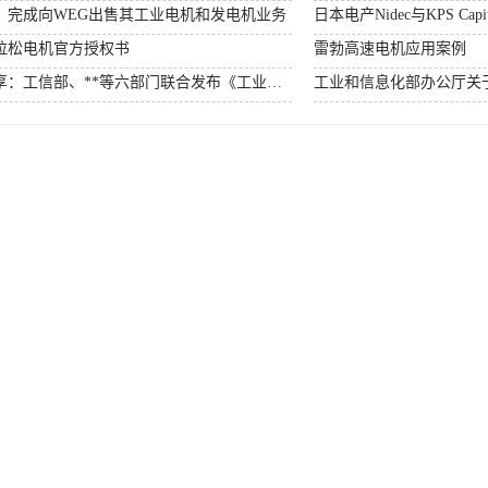
）完成向WEG出售其工业电机和发电机业务
s美国马拉松电机官方授权书
雷勃高速电机应用案例
马拉松电机行业动态分享：工信部、**等六部门联合发布《工业能效提升行动计划》