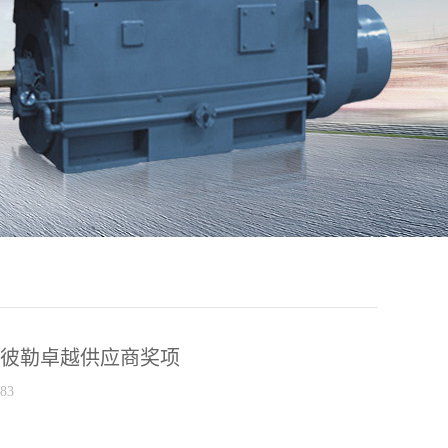
特彼勒卓越供应商奖项
83