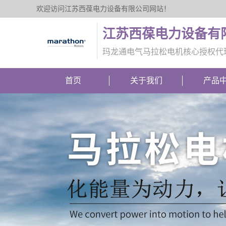
欢迎访问江苏西葆电力设备有限公司网站！
江苏西葆电力设备有
玛龙通电气马拉松电机核心授权代
首页
关于我们
产品