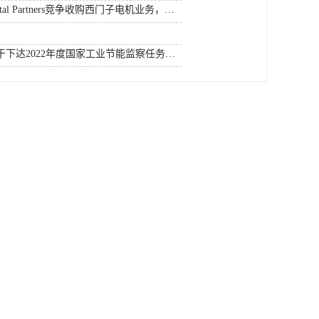
日本电产Nidec与KPS Capital Partners竞争收购西门子电机业务，预计交易额超30亿欧元
工业和信息化部办公厅关于下达2022年度国家工业节能监察任务的通知