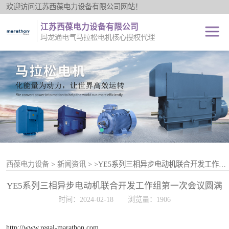
欢迎访问江苏西葆电力设备有限公司网站！
江苏西葆电力设备有限公司
玛龙通电气马拉松电机核心授权代理
马拉松二级能效
IE4电机
马拉松三级能效
IE3电机
高速电机
马拉松变频电机
马拉松高压电机
西葆电力设备
>
新闻资讯
>
>YE5系列三相异步电动机联合开发工作组第一次会议圆满成功
YE5系列三相异步电动机联合开发工作组第一次会议圆满
马拉松船用电机
成功
时间：2024-02-18
浏览量：1906
马拉松绕线电机
http://www.regal-marathon.com