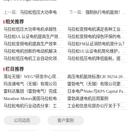
马拉松UL认证电
上一篇：
马拉松低压大功率电机简化维护和操作的电动机
下一篇：
强制执行电机能效！国家**、市场监管总局联合发布《关于进一步加强节能标准更新升级和应用实施的通知》
机
马拉松NEMA电
相关推荐
马拉松低压大功率电机卓越性能的保证
马拉松变频电机满足各种工业应用的需求
机
马拉松低压大功
马拉松UL认证电机提高生产效率，降低运营成本
马拉松变频电机绿色环保的电动机选择
马拉松变频电机提高生产效率和降低运营成本的电动机
马拉松FM认证消防电机是什么？
率电机
马拉松消防认证
马拉松电机创新的电动机解决方案
马拉松UL认证电机简化维护，降低运营成本
马拉松低压电机工业自动化领域的可靠伙伴
马拉松低压电机降低能耗，提高能效
电机
马拉松低压电机
栏目推荐
WEG W20电机
落址无锡！WEG*研发中心项目建设在Marathon无锡工厂顺利开工！
高压电机能效标准GB 30254-2024将于2025年9月1日正式实施
玛龙通电气（无锡）有限公司
雷勃电气（无锡）有限公司更名为玛龙通电气（无锡）有限公司
WEG W21电机
雷科达集团（雷勃电气）完成向WEG出售其工业电机和发电机业务
日本电产Nidec与KPS Capital Partners竞争收购西门子电机业务，预计交易额超30亿欧元
Marathon Motors美国马拉松电机官方授权书
雷勃高速电机应用案例
马拉松电机行业动态分享：工信部、**等六部门联合发布《工业能效提升行动计划》
工业和信息化部办公厅关于下达2022年度国家工业节能监察任务的通知
公司动态
客户案例