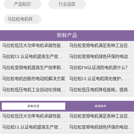
产品知识
行业动态
马拉松电机样本下载
新鲜产品
马拉松低压大功率电机卓越性能的保证
马拉松变频电机满足各种工业应用的需求
马拉松UL认证电机提高生产效率，降低运营成本
马拉松变频电机绿色环保的电动机选择
马拉松变频电机提高生产效率和降低运营成本的电动机
马拉松FM认证消防电机是什么？
马拉松电机创新的电动机解决方案
马拉松UL认证电机简化维护，降低运营成本
马拉松低压电机工业自动化领域的可靠伙伴
马拉松低压电机降低能耗，提高能效
新鲜信息
编辑推荐
马拉松低压大功率电机卓越性能的保证
马拉松变频电机满足各种工业应用的需求
马拉松UL认证电机提高生产效率，降低运营成本
马拉松变频电机绿色环保的电动机选择