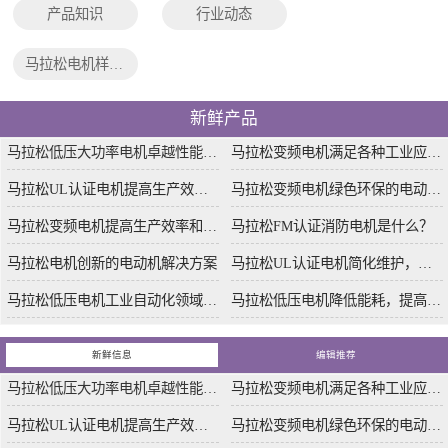
产品知识
行业动态
马拉松电机样本下载
新鲜产品
马拉松低压大功率电机卓越性能的保证
马拉松变频电机满足各种工业应用的需求
马拉松UL认证电机提高生产效率，降低运营成本
马拉松变频电机绿色环保的电动机选择
马拉松变频电机提高生产效率和降低运营成本的电动机
马拉松FM认证消防电机是什么？
马拉松电机创新的电动机解决方案
马拉松UL认证电机简化维护，降低运营成本
马拉松低压电机工业自动化领域的可靠伙伴
马拉松低压电机降低能耗，提高能效
新鲜信息
编辑推荐
马拉松低压大功率电机卓越性能的保证
马拉松变频电机满足各种工业应用的需求
马拉松UL认证电机提高生产效率，降低运营成本
马拉松变频电机绿色环保的电动机选择