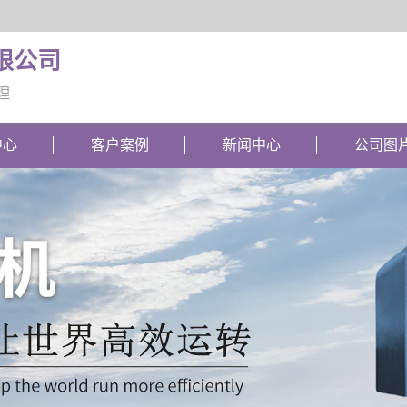
限公司
理
中心
客户案例
新闻中心
公司图