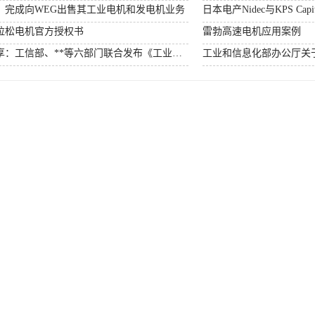
）完成向WEG出售其工业电机和发电机业务
s美国马拉松电机官方授权书
雷勃高速电机应用案例
马拉松电机行业动态分享：工信部、**等六部门联合发布《工业能效提升行动计划》