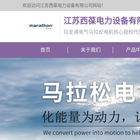
欢迎访问江苏西葆电力设备有限公司网站！
江苏西葆电力设备有
玛龙通电气马拉松电机核心授权代
首页
关于我们
产品