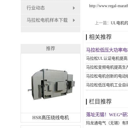
http://www.regal-mara
行业动态
马拉松电机样本下载
上一篇：
UL电机
相关推荐
推荐
马拉松低压大功率电
马拉松UL认证电机提
马拉松变频电机提高生
马拉松电机创新的电动
马拉松低压电机工业自
栏目推荐
HSR高压绕线电机
玛龙通电气（无锡）有