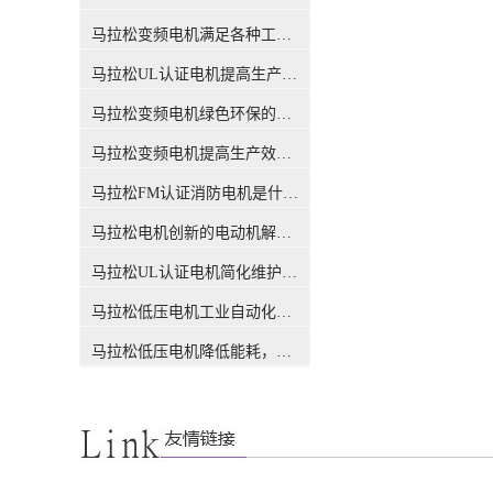
性能优劣直接影响生产线的效
正式进入中国市场。新厂房于
马拉松变频电机满足各种工业应用的需求
率与稳定性。作为一款享誉北
2014年建成，占地面积超过6
美市场的工业电机品牌，马拉
万平方米，为马拉松电机的本
马拉松UL认证电机提高生产效率，降低运营成本
松电机以其出色的设计理念、
地化生产与研发提供了坚实的
严谨的制造工艺和可靠的运行
基础设施保障。如今，雷勃电
马拉松变频电机绿色环保的电动机选择
表现，成为众多行业用户的信
气集团在美国、加拿大、墨西
赖之选。本文将带您深入了解
哥、中国、泰国、澳大利亚和
马拉松变频电机提高生产效率和降低运营成本的电动机
马拉松低压大功率电机背后那
印度拥有63个制造基地和16个
些确保卓越性能的关键因素。
马拉松FM认证消防电机是什么？
技术中心，全球员工约25000
传承与创新：马拉松电机的品
人，2014年销售额达到40余亿
马拉松电机创新的电动机解决方案
牌基因马拉松电机隶属于雷勃
美元，并被美国福布斯杂志评
电气集团，后者成立于1955
选为美国400强企业。低压大
马拉松UL认证电机简化维护，降低运营成本
年，总部位于美国威斯康辛
功率电机的技术优势马拉松低
州。经过半个多世纪的发展，
压大功率电机在设计上充分考
马拉松低压电机工业自动化领域的可靠伙伴
雷勃电气集团已成为全球电
虑了工业应用场景的复杂性和
机、自动控制解决方案和发电
严苛性。其核心技术优势主要
马拉松低压电机降低能耗，提高能效
机领域的重要制造商。集团自
体现在以下几个方面：高可靠
2005年在纽约股票交易所上市
性设计：马拉松电机采用先进
以来，始终坚持多品牌营销与
的电磁设计方案，通过优化定
并购整合战略，在过去三十年
子与转子的配合，有效降低谐
间完成了四十余次收购，逐步
波损耗和温升。在绝缘系统方
构建起覆盖全球的产业版图。
面，选用高品质绝缘材料，确