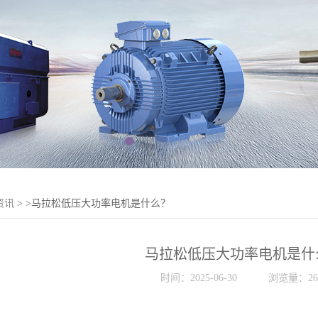
资讯
>
>马拉松低压大功率电机是什么？
马拉松低压大功率电机是什
时间：2025-06-30
浏览量：26