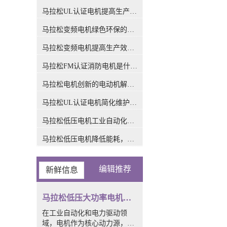
美市场的工业电机品牌，马拉
马拉松UL认证电机提高生产效率，降低运营成本
松电机以其出色的设计理念、
严谨的制造工艺和可靠的运行
马拉松变频电机绿色环保的电动机选择
表现，成为众多行业用户的信
赖之选。本文将带您深入了解
马拉松变频电机提高生产效率和降低运营成本的电动机
马拉松低压大功率电机背后那
些确保卓越性能的关键因素。
马拉松FM认证消防电机是什么？
传承与创新：马拉松电机的品
马拉松电机创新的电动机解决方案
牌基因马拉松电机隶属于雷勃
电气集团，后者成立于1955
马拉松UL认证电机简化维护，降低运营成本
年，总部位于美国威斯康辛
州。经过半个多世纪的发展，
马拉松低压电机工业自动化领域的可靠伙伴
雷勃电气集团已成为全球电
机、自动控制解决方案和发电
马拉松低压电机降低能耗，提高能效
机领域的重要制造商。集团自
2005年在纽约股票交易所上市
以来，始终坚持多品牌营销与
编辑推荐
新鲜信息
并购整合战略，在过去三十年
间完成了四十余次收购，逐步
构建起覆盖全球的产业版图。
马拉松低压大功率电机卓越性能的保证
2008年，雷勃电气集团全资收
在工业自动化和电力驱动领
购无锡华达电机有限公司，这
域，电机作为核心动力源，其
一战略举措标志着马拉松电机