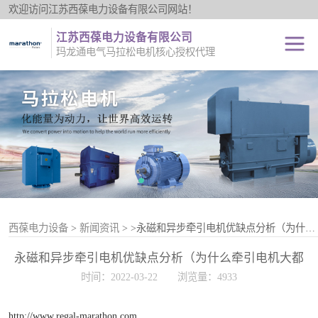
欢迎访问江苏西葆电力设备有限公司网站！
江苏西葆电力设备有限公司
玛龙通电气马拉松电机核心授权代理
马拉松二级能效
IE4电机
马拉松三级能效
IE3电机
高速电机
马拉松变频电机
马拉松高压电机
西葆电力设备
>
新闻资讯
>
>永磁和异步牵引电机优缺点分析（为什么牵引电机大都选用异步电机）-马拉松电机
永磁和异步牵引电机优缺点分析（为什么牵引电机大都
马拉松船用电机
选用异步电机）-马拉松电机
时间：2022-03-22
浏览量：4933
马拉松绕线电机
http://www.regal-marathon.com