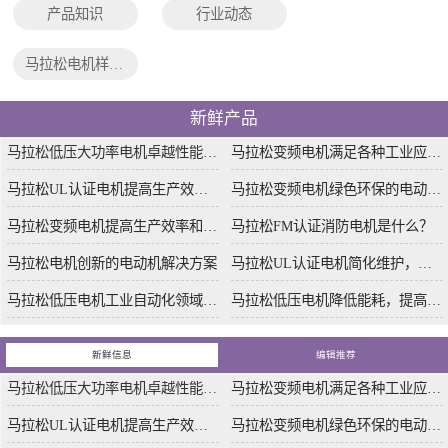
产品知识
行业动态
马拉松电机样本下载
新鲜产品
马拉松低压大功率电机卓越性能的保证
马拉松变频电机满足各种工业应用的需求
马拉松UL认证电机提高生产效率，降低运营成本
马拉松变频电机绿色环保的电动机选择
马拉松变频电机提高生产效率和降低运营成本的电动机
马拉松FM认证消防电机是什么？
马拉松电机创新的电动机解决方案
马拉松UL认证电机简化维护，降低运营成本
马拉松低压电机工业自动化领域的可靠伙伴
马拉松低压电机降低能耗，提高能效
新鲜信息
编辑推荐
马拉松低压大功率电机卓越性能的保证
马拉松变频电机满足各种工业应用的需求
马拉松UL认证电机提高生产效率，降低运营成本
马拉松变频电机绿色环保的电动机选择