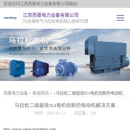
欢迎访问江苏西葆电力设备有限公司网站！
江苏西葆电力设备有限公司
玛龙通电气马拉松电机核心授权代理
马拉松二级能效
IE4电机
马拉松三级能效
IE3电机
高速电机
马拉松变频电机
马拉松高压电机
西葆电力设备
>
新闻资讯
>
>马拉松二级能效IE4电机创新的电动机解决方案
马拉松二级能效IE4电机创新的电动机解决方案
马拉松船用电机
时间：2026-05-13
浏览量：338
马拉松绕线电机
http://www.regal-marathon.com