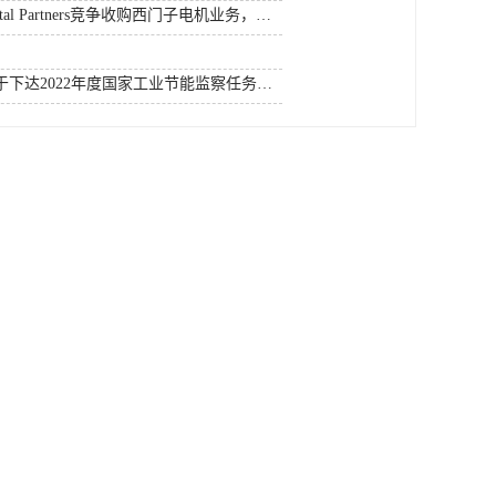
日本电产Nidec与KPS Capital Partners竞争收购西门子电机业务，预计交易额超30亿欧元
工业和信息化部办公厅关于下达2022年度国家工业节能监察任务的通知