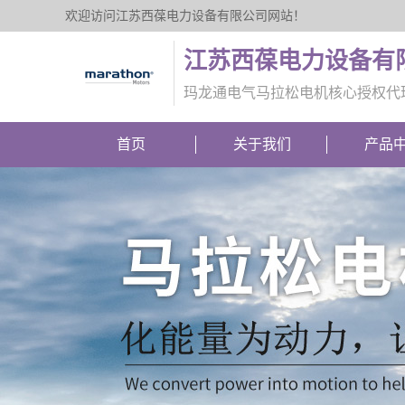
欢迎访问江苏西葆电力设备有限公司网站！
江苏西葆电力设备有
玛龙通电气马拉松电机核心授权代
首页
关于我们
产品