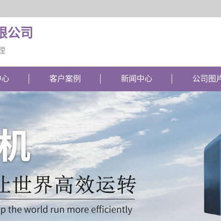
限公司
理
中心
客户案例
新闻中心
公司图