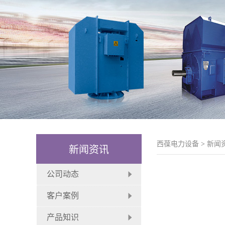
西葆电力设备
>
新闻
新闻资讯
公司动态
客户案例
产品知识