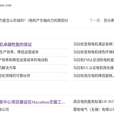
thon.com
怎么形成的?（电机产生轴向力的原因分析）-雷勃电气马拉松电机
下一篇：
百分表
马拉松变频电机满足各种
机卓越性能的保证
高生产效率，降低运营成本
马拉松变频电机绿色环保
产效率和降低运营成本的电动机
马拉松FM认证消防电机
机解决方案
马拉松UL认证电机简化
动化领域的可靠伙伴
马拉松低压电机降低能耗
高压电机能效标准GB 3025
落址无锡！WEG*研发中心项目建设在Marathon无锡工厂顺利开工！
限公司
雷勃电气（无锡）有限公