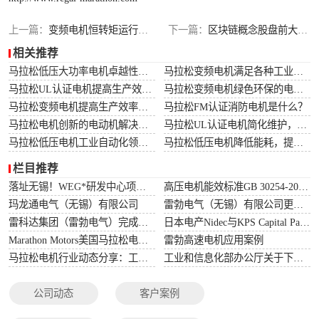
马拉松UL认证电
上一篇：
变频电机恒转矩运行和恒功率运行的区别（恒转矩和恒功率的关系）-马拉松电机
下一篇：
区块链概念股盘前大跌 Marathon跌近18%
机
马拉松NEMA电
相关推荐
马拉松低压大功率电机卓越性能的保证
马拉松变频电机满足各种工业应用的需求
机
马拉松低压大功
马拉松UL认证电机提高生产效率，降低运营成本
马拉松变频电机绿色环保的电动机选择
马拉松变频电机提高生产效率和降低运营成本的电动机
马拉松FM认证消防电机是什么？
率电机
马拉松消防认证
马拉松电机创新的电动机解决方案
马拉松UL认证电机简化维护，降低运营成本
马拉松低压电机工业自动化领域的可靠伙伴
马拉松低压电机降低能耗，提高能效
电机
马拉松低压电机
栏目推荐
WEG W20电机
落址无锡！WEG*研发中心项目建设在Marathon无锡工厂顺利开工！
高压电机能效标准GB 30254-2024将于2025年9月1日正式实施
玛龙通电气（无锡）有限公司
雷勃电气（无锡）有限公司更名为玛龙通电气（无锡）有限公司
WEG W21电机
雷科达集团（雷勃电气）完成向WEG出售其工业电机和发电机业务
日本电产Nidec与KPS Capital Partners竞争收购西门子电机业务，预计交易额超30亿欧元
Marathon Motors美国马拉松电机官方授权书
雷勃高速电机应用案例
马拉松电机行业动态分享：工信部、**等六部门联合发布《工业能效提升行动计划》
工业和信息化部办公厅关于下达2022年度国家工业节能监察任务的通知
公司动态
客户案例