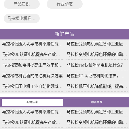
产品知识
行业动态
马拉松电机样本下载
新鲜产品
马拉松低压大功率电机卓越性能的保证
马拉松变频电机满足各种工业应用的需求
马拉松UL认证电机提高生产效率，降低运营成本
马拉松变频电机绿色环保的电动机选择
马拉松变频电机提高生产效率和降低运营成本的电动机
马拉松FM认证消防电机是什么？
马拉松电机创新的电动机解决方案
马拉松UL认证电机简化维护，降低运营成本
马拉松低压电机工业自动化领域的可靠伙伴
马拉松低压电机降低能耗，提高能效
新鲜信息
编辑推荐
马拉松低压大功率电机卓越性能的保证
马拉松变频电机满足各种工业应用的需求
马拉松UL认证电机提高生产效率，降低运营成本
马拉松变频电机绿色环保的电动机选择