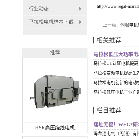
http://www.regal-mara
行业动态
马拉松电机样本下载
上一篇：
伺服电机
相关推荐
推荐
马拉松低压大功率电
马拉松UL认证电机提
马拉松变频电机提高生
马拉松电机创新的电动
马拉松低压电机工业自
栏目推荐
HSR高压绕线电机
玛龙通电气（无锡）有