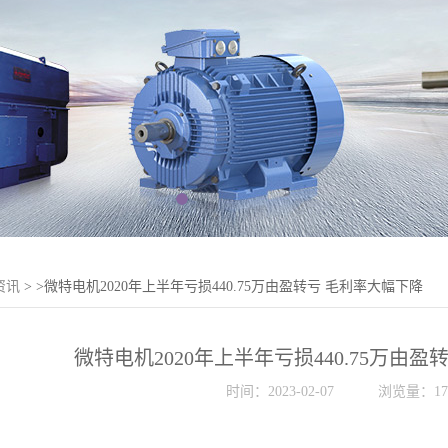
资讯
>
>微特电机2020年上半年亏损440.75万由盈转亏 毛利率大幅下降
微特电机2020年上半年亏损440.75万由
时间：2023-02-07
浏览量：17